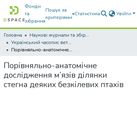
Фонди
Пошук за
та
Статистика
Увійти
критеріями
зібрання
Головна
Наукові журнали та збірники видань
Український часопис ветеринарних наук
Порівняльно-анатомічне дослідження м’язів ділянки стегна деяких безкілевих птахів
Порівняльно-анатомічне
дослідження м’язів ділянки
стегна деяких безкілевих птахів