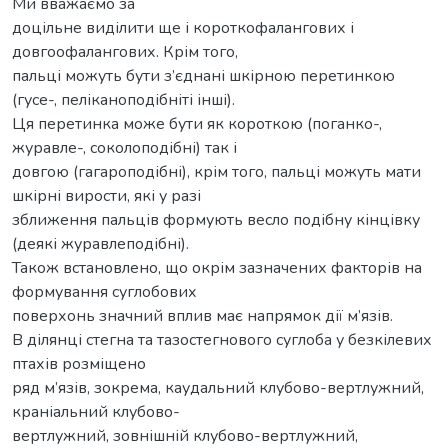
Ми вважаємо за
доцільне виділити ще і короткофалангових і
довгоофалангових. Крім того,
пальці можуть бути з’єднані шкірною перетинкою
(гусе-, пеліканоподібніті інші).
Ця перетинка може бути як короткою (поганко-,
журавле-, соколоподібні) так і
довгою (гагароподібні), крім того, пальці можуть мати
шкірні вирости, які у разі
зближення пальців формують весло подібну кінцівку
(деякі журавлеподібні).
Також встановлено, що окрім зазначених факторів на
формування суглобових
поверхонь значний вплив має напрямок дії м’язів.
В ділянці стегна та тазостегнового суглоба у безкілевих
птахів розміщено
ряд м’язів, зокрема, каудальний клубово-вертлужний,
краніальний клубово-
вертлужний, зовнішній клубово-вертлужний,