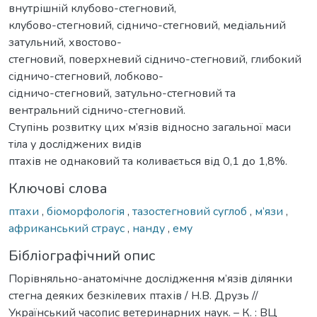
внутрішній клубово-стегновий,
клубово-стегновий, сідничо-стегновий, медіальний
затульний, хвостово-
стегновий, поверхневий сідничо-стегновий, глибокий
сідничо-стегновий, лобково-
сідничо-стегновий, затульно-стегновий та
вентральний сідничо-стегновий.
Ступінь розвитку цих м’язів відносно загальної маси
тіла у досліджених видів
птахів не однаковий та коливається від 0,1 до 1,8%.
Ключові слова
птахи
,
біоморфологія
,
тазостегновий суглоб
,
м’язи
,
африканський страус
,
нанду
,
ему
Бібліографічний опис
Порівняльно-анатомічне дослідження м’язів ділянки
стегна деяких безкілевих птахів / Н.В. Друзь //
Український часопис ветеринарних наук. – К. : ВЦ