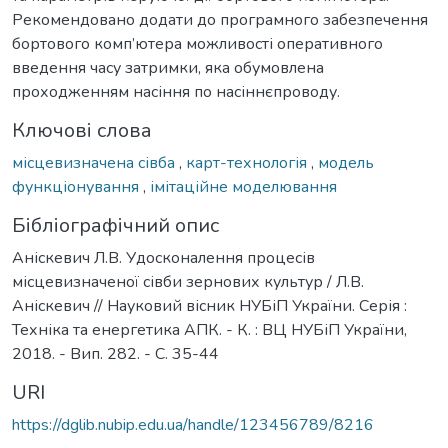
Рекомендовано додати до програмного забезпечення
бортового комп’ютера можливості оперативного
введення часу затримки, яка обумовлена
проходженням насіння по насіннєпроводу.
Ключові слова
місцевизначена сівба
,
карт-технологія
,
модель
функціонування
,
імітаційне моделювання
Бібліографічний опис
Аніскевич Л.В. Удосконалення процесів
місцевизначеної сівби зернових культур / Л.В.
Аніскевич // Науковий вісник НУБіП України. Серія :
Техніка та енергетика АПК. - К. : ВЦ НУБіП України,
2018. - Вип. 282. - С. 35-44
URI
https://dglib.nubip.edu.ua/handle/123456789/8216