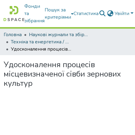
Фонди
Пошук за
та
Статистика
Увійти
критеріями
зібрання
Головна
Наукові журнали та збірники видань
Техніка та енергетика / Machinery & Energetics
Удосконалення процесів місцевизначеної сівби зернових культур
Удосконалення процесів
місцевизначеної сівби зернових
культур