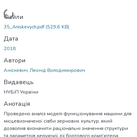
Вантажиться...
Файли
35_Aniskevych.pdf
(529,6 KB)
Дата
2018
Автори
Аніскевич, Леонід Володимирович
Видавець
НУБіП України
Анотація
Проведено аналіз моделі функціонування машини для
місцевизначеної сівби зернових культур, який
дозволив визначити раціональні значення структури
та параметрів керуючої дії бортового комп’ютера.