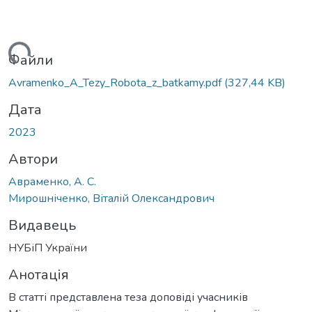
житься...
Файли
Avramenko_A_Tezy_Robota_z_batkamy.pdf
(327,44 KB)
Дата
2023
Автори
Авраменко, А. С.
Мирошніченко, Віталій Олександрович
Видавець
НУБіП України
Анотація
В статті представлена теза доповіді учасників