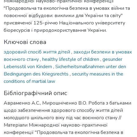
Міжнародної науково-практичної конференції
"Продовольча та екологічна безпека в умовах війни та
повоєнної відбудови: виклики для України та світу"
присвяченої 125-річчю Національного університету
біоресурсів і природокористування України.
Ключові слова
здоровий спосіб життя дітей
,
заходи безпеки в умовах
воєнного стану
,
healthy lifestyle of children
,
gesunder
Lebensstil von Kindern
,
Sicherheitsmaßnahmen unter den
Bedingungen des Kriegsrechts
,
security measures in the
conditions of martial law
Бібліографічний опис
Авраменко А.С., Мирошніченко В.О. Робота з батьками
щодо забезпечення здорового способу життя дітей
молодшого шкільного віку під час воєнного стану //
Матеріали Міжнародної науково-практичної
конференції "Продовольча та екологічна безпека в