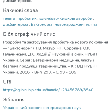
дисбактеріозів.
Ключові слова
телята
,
пробіотик
,
шлунково-кишкові хвороби
,
дисбактеріоз
,
Бактонорм
,
новонароджені телята
Бібліографічний опис
Розробка та застосування пробіотика нового покоління
— ”Бактонорм” / Т.В. Мазур, Н.Г. Сорокіна, О.К.
Гальчинська, Д.С. Ходій // Науковий вісник НУБіП
України. Серія : Ветеринарна медицина, якість і
безпека продукції тваринництва. – К. : ВЦ НУБіП
України, 2018. - Вип. 293. – С. 99 - 105
URI
https://dglib.nubip.edu.ua/handle/123456789/8540
Зібрання
Український часопис ветеринарних наук