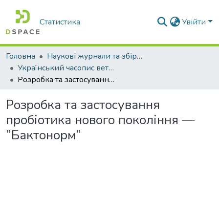
Статистика
Увійти
Головна
Наукові журнали та збірники видань
Український часопис ветеринарних наук
Розробка та застосування пробіотика нового покоління — ”Бактонорм”
Розробка та застосування
пробіотика нового покоління —
”Бактонорм”