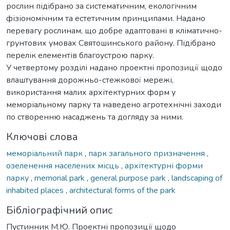
рослин підібрано за систематичним, екологічним
фізіономічним та естетичним принципами. Надано
перевагу рослинам, що добре адаптовані в кліматично-
грунтових умовах Святошинського району. Підібрано
перелік елементів благоустрою парку.
У четвертому розділі надано проектні пропозиції щодо
влаштування дорожньо-стежкової мережі,
використання малих архітектурних форм у
меморіальному парку та наведено агротехнічні заходи
по створенню насаджень та догляду за ними.
Ключові слова
меморіальний парк
,
парк загального призначення
,
озеленення населених місць
,
архітектурні форми
парку
,
memorial park
,
general purpose park
,
landscaping of
inhabited places
,
architectural forms of the park
Бібліографічний опис
Пустинник М.Ю. Проектні пропозиції щодо