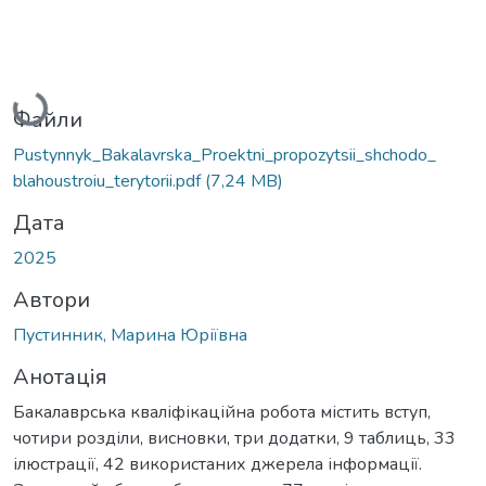
Вантажиться...
Файли
Pustynnyk_Bakalavrska_Proektni_propozytsii_shchodo_
blahoustroiu_terytorii.pdf
(7,24 MB)
Дата
2025
Автори
Пустинник, Марина Юріївна
Анотація
Бакалаврська кваліфікаційна робота містить вступ,
чотири розділи, висновки, три додатки, 9 таблиць, 33
ілюстрації, 42 використаних джерела інформації.