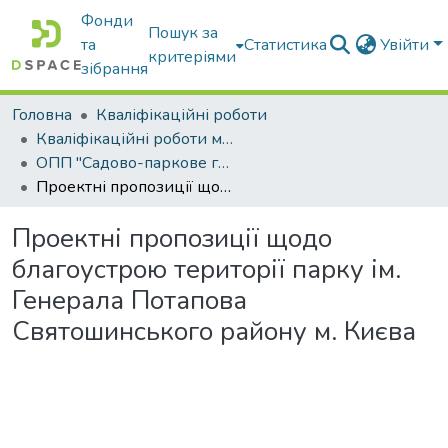
Фонди
Пошук за
та
Статистика
Увійти
критеріями
зібрання
Головна
Кваліфікаційні роботи
Кваліфікаційні роботи магістрів
ОПП "Садово-паркове господарство"
Проектні пропозиції щодо благоустрою території парку ім. Генерала Потапова Святошинського району м. Києва
Проектні пропозиції щодо
благоустрою території парку ім.
Генерала Потапова
Святошинського району м. Києва