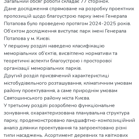
Загальний обсяг роботи складає 77 сторінок.
Дане дослідження спрямоване на розробку проектних
пропозицій щодо благоустрою парку імені Генерала
Потапова було проведено протягом 2024-2025 років.
Об’єктом дослідження виступає парк імені Генерала
Потапова у м. Києві.
У першому розділі наведено класифікацію
меморіальних об’єктів, висвітлено нормативи та
теоретичні аспекти благоустрою і просторової
організації меморіальних парків.
Другий розділ присвячений характеристиці
містобудівельного розташування, кліматичним умовам
району проектування, а саме природнім умовам
Святошинського району міста Києва.
У третьому розділі розроблено функціональне
зонування, охарактеризована планувальна структура
парку, продемонстровано ландшафтно-композиційний
аналіз ділянки проектування та запроектовано різні
типи насаджень. Асортимент деревних та квіткових