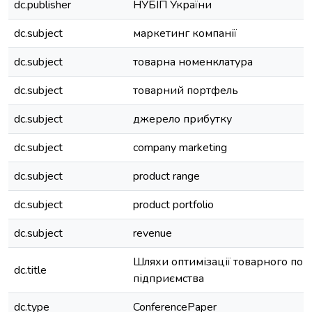
dc.publisher
НУБІП України
dc.subject
маркетинг компанії
dc.subject
товарна номенклатура
dc.subject
товарний портфель
dc.subject
джерело прибутку
dc.subject
company marketing
dc.subject
product range
dc.subject
product portfolio
dc.subject
revenue
Шляхи оптимізації товарного по
dc.title
підприємства
dc.type
ConferencePaper