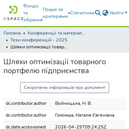
Фонди
Пошук за
та
Статистика
Увійти
критеріями
зібрання
Головна
Конференції та матеріали конференцій
Тези конференцій - 2025
Шляхи оптимізації товарного портфелю підприємства
Шляхи оптимізації товарного
портфелю підприємства
Скорочена інформація про документ
dc.contributor.author
Войницька, Н. В.
dc.contributor.author
Голомша, Наталія Євгенівна
dc.date.accessioned
2026-04-29T09:24:25Z