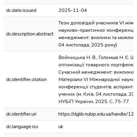
dc.date.issued
2025-11-04
Тези доповідей учасників VI між
науково-практичної конференції
dc.description.abstract
менеджмент: виклики та можливост
04 листопада, 2025 року)
Войницька Н. В., Голомша Н. Є. Ш
оптимізації товарного портфелю п
Cучасний менеджмент: виклики та
dc.identifier.citation
Матеріали VІ Міжнародної науко
конференції студентів, аспіранті
учених (м. Київ, 04 листопада, 202
НУБіП України, 2025. C. 75-77.
dc.identifier.uri
https://dglib.nubip.edu.ua/handle
dc.language.iso
uk