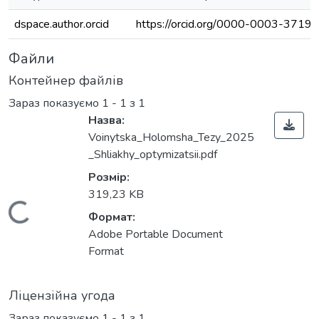
dspace.author.orcid
https://orcid.org/0000-0003-3719
Файли
Контейнер файлів
Зараз показуємо
1 - 1 з 1
Назва:
Voinytska_Holomsha_Tezy_2025
_Shliakhy_optymizatsii.pdf
Розмір:
319,23 KB
Вантажиться...
Формат:
Adobe Portable Document
Format
Ліцензійна угода
Зараз показуємо
1 - 1 з 1