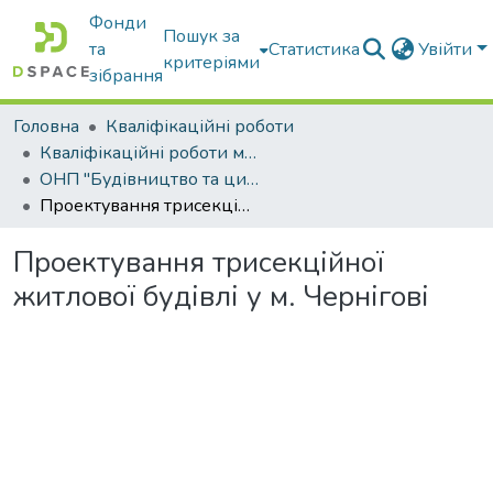
Фонди
Пошук за
та
Статистика
Увійти
критеріями
зібрання
Головна
Кваліфікаційні роботи
Кваліфікаційні роботи магістрів
ОНП "Будівництво та цивільна інженерія"
Проектування трисекційної житлової будівлі у м. Чернігові
Проектування трисекційної
житлової будівлі у м. Чернігові