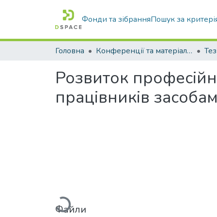
Фонди та зібрання
Пошук за критері
Головна
Конференції та матеріали конференцій
Тез
Розвиток професійн
працівників засоба
Вантажиться...
Файли