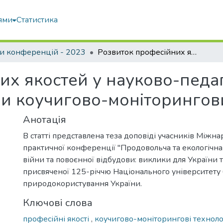
ями
Статистика
и конференцій - 2023
Розвиток професійних якостей у науково-педагогічних працівників засобами коучигово-моніторингових технологій
их якостей у науково-педа
ми коучигово-моніторингов
Анотація
В статті представлена теза доповіді учасників Міжн
практичної конференції "Продовольча та екологічна
війни та повоєнної відбудови: виклики для України та
присвяченої 125-річчю Національного університету б
природокористування України.
Ключові слова
професійні якості
,
коучигово-моніторингові техноло