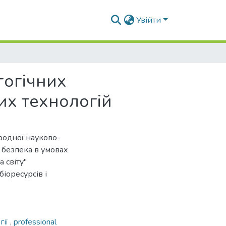
Увійти
гогічних
их технологій
ародної науково-
 безпека в умовах
 світу"
іоресурсів і
гії
,
professional