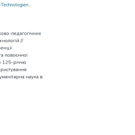
g-Technologien
,
ково-педагогічних
нологій //
енції
та повоєнної
ої 125-річчю
ористування
гуманітарна наука в