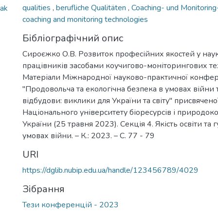
qualities
,
berufliche Qualitäten
,
Coaching- und Monitorin
iak
coaching and monitoring technologies
Бібліографічний опис
Сироєжко О.В. Розвиток професійних якостей у нау
працівників засобами коучигово-моніторингових тех
Матеріали Міжнародної науково-практичної конфер
"Продовольча та екологічна безпека в умовах війни 
відбудови: виклики для України та світу" присвячен
Національного університету біоресурсів і природок
України (25 травня 2023). Секція 4. Якість освіти та 
умовах війни. – К.: 2023. – С. 77 - 79
URI
https://dglib.nubip.edu.ua/handle/123456789/4029
Зібрання
Тези конференцій - 2023