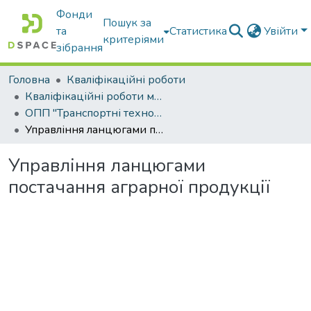
Фонди
Пошук за
та
Статистика
Увійти
критеріями
зібрання
Головна
Кваліфікаційні роботи
Кваліфікаційні роботи магістрів
ОПП "Транспортні технології на автомобільному транспорті"
Управління ланцюгами постачання аграрної продукції
Управління ланцюгами
постачання аграрної продукції