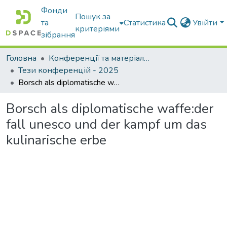
Фонди
Пошук за
та
Статистика
Увійти
критеріями
зібрання
Головна
Конференції та матеріали конференцій
Тези конференцій - 2025
Borsch als diplomatische waffe:der fall unesco und der kampf um das kulinarische erbe
Borsch als diplomatische waffe:der
fall unesco und der kampf um das
kulinarische erbe