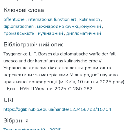
Ключові слова
öffentliche
,
international funktioniert
,
kulinarisch
,
diplomatischen
,
міжнародно функціонуючий
,
громадськість
,
кулінарний
,
дипломатичний
Бібліографічний опис
Tsyganenko L. F. Borsch als diplomatische waffe:der fall
unesco und der kampf um das kulinarische erbe //
Українська дипломатія: становлення, розвиток та
перспективи : за матеріалами Міжнародної науково-
практичної конференції (м. Київ, 10 квітня, 2025 року)
- Київ : НУБІП України, 2025. С. 280-282.
URI
https://dglib.nubip.edu.ua/handle/123456789/15704
Зібрання
Тези конференцій - 2025