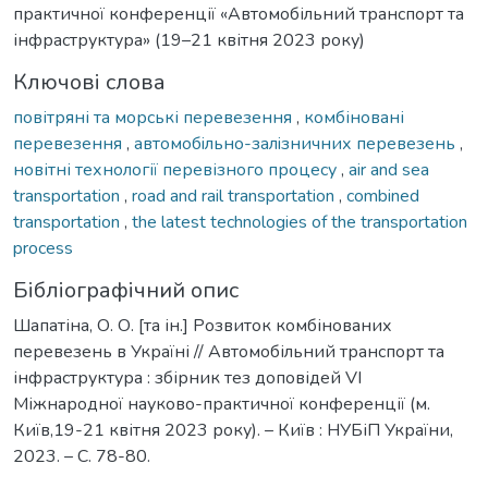
практичної конференції «Автомобільний транспорт та
інфраструктура» (19–21 квітня 2023 року)
Ключові слова
повітряні та морські перевезення
,
комбіновані
перевезення
,
автомобiльно-залiзничних перевезень
,
новітні технології перевізного процесу
,
air and sea
transportation
,
road and rail transportation
,
combined
transportation
,
the latest technologies of the transportation
process
Бібліографічний опис
Шапатіна, О. О. [та ін.] Розвиток комбінованих
перевезень в Україні // Автомобільний транспорт та
інфраструктура : збірник тез доповідей VІ
Міжнародної науково-практичної конференції (м.
Київ,19-21 квітня 2023 року). – Київ : НУБіП України,
2023. – С. 78-80.