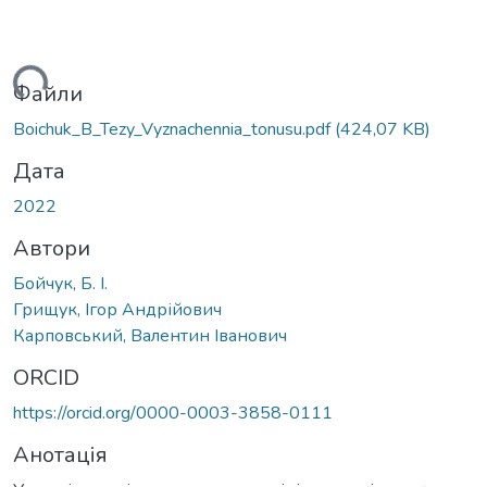
иться...
Файли
Boichuk_B_Tezy_Vyznachennia_tonusu.pdf
(424,07 KB)
Дата
2022
Автори
Бойчук, Б. І.
Грищук, Ігор Андрійович
Карповський, Валентин Іванович
ORCID
https://orcid.org/0000-0003-3858-0111
Анотація