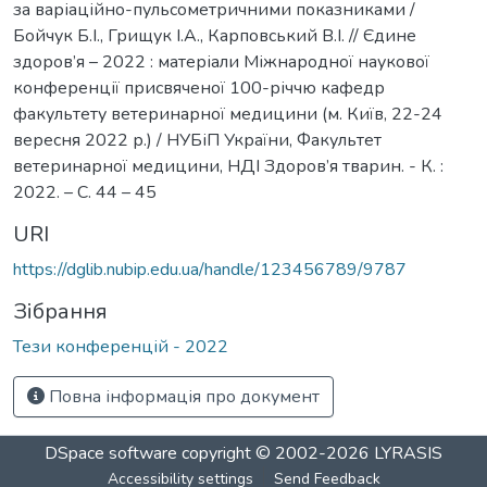
за варіаційно-пульсометричними показниками /
Бойчук Б.І., Грищук І.А., Карповський В.І. // Єдине
здоров’я – 2022 : матеріали Міжнародної наукової
конференції присвяченої 100-річчю кафедр
факультету ветеринарної медицини (м. Київ, 22-24
вересня 2022 р.) / НУБіП України, Факультет
ветеринарної медицини, НДІ Здоров’я тварин. - К. :
2022. – С. 44 – 45
URI
https://dglib.nubip.edu.ua/handle/123456789/9787
Зібрання
Тези конференцій - 2022
Повна інформація про документ
DSpace software
copyright © 2002-2026
LYRASIS
Accessibility settings
Send Feedback