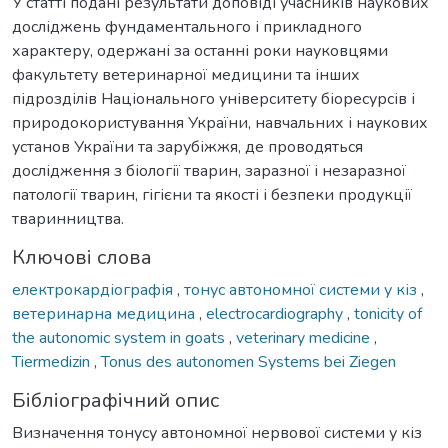
У статті подані результати доповіді учасників наукових
досліджень фундаментального і прикладного
характеру, одержані за останні роки науковцями
факультету ветеринарної медицини та інших
підрозділів Національного університету біоресурсів і
природокористування України, навчальних і наукових
установ України та зарубіжжя, де проводяться
дослідження з біології тварин, заразної і незаразної
патології тварин, гігієни та якості і безпеки продукції
тваринництва.
Ключові слова
електрокардіографія
,
тонус автономної системи у кіз
,
ветеринарна медицина
,
electrocardiography
,
tonicity of
the autonomic system in goats
,
veterinary medicine
,
Tiermedizin
,
Tonus des autonomen Systems bei Ziegen
Бібліографічний опис
Визначення тонусу автономної нервової системи у кіз