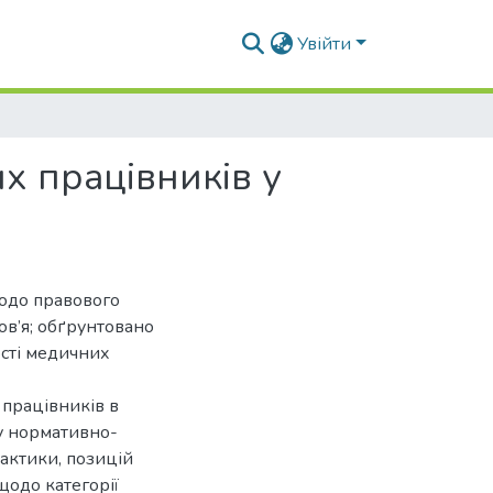
Увійти
х працівників у
щодо правового
ов’я; обґрунтовано
ості медичних
 працівників в
зу нормативно-
рактики, позицій
щодо категорії