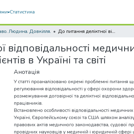
ями
Статистика
во. Людина. Довкілля.
До питання деліктної відповідальності медичних працівників у системі безпеки пацієнтів в Україні та світі
ї відповідальності медични
нтів в Україні та світі
Анотація
У статті проаналізовано окремі проблемні питання 
регулювання відповідальності у сфері охорони здор
розмежування договірної та деліктної відповідальн
працівників.
Встановлено особливості відповідальності медичних
Україні, Європейському союзі та США шляхом аналі
правових актів медичного законодавства, судової п
провідних науковців у медичній і юридичній сфері 