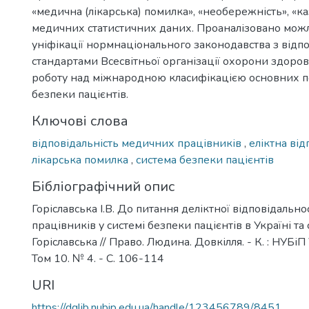
«медична (лікарська) помилка», «необережність», «ка
медичних статистичних даних. Проаналізовано можл
уніфікації нормнаціонального законодавства з відп
стандартами Всесвітньої організації охорони здоров
роботу над міжнародною класифікацією основних по
безпеки пацієнтів.
Ключові слова
відповідальність медичних працівників
,
еліктна від
лікарська помилка
,
система безпеки пацієнтів
Бібліографічний опис
Горіславська І.В. До питання деліктної відповідальн
працівників у системі безпеки пацієнтів в Україні та сві
Горіславська // Право. Людина. Довкілля. - К. : НУБіП
Том 10. № 4. - С. 106-114
URI
https://dglib.nubip.edu.ua/handle/123456789/8451