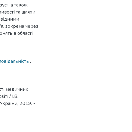
зус», а також
ивості та шляхи
овідними
’я, зокрема через
нять в області
повідальність
,
ості медичних
ті / І.В.
 України, 2019. -