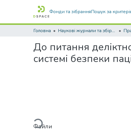
Фонди та зібрання
Пошук за критері
Головна
Наукові журнали та збірники видань
Пра
До питання деліктно
системі безпеки паціє
Вантажиться...
Файли