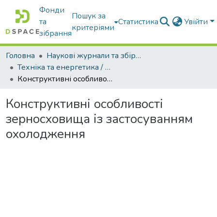
Фонди
Пошук за
та
Статистика
Увійти
критеріями
зібрання
Головна
Наукові журнали та збірники видань
Техніка та енергетика / Machinery & Energetics
Конструктивні особливості зерносховища із застосуванням охолодження
Конструктивні особливості
зерносховища із застосуванням
охолодження