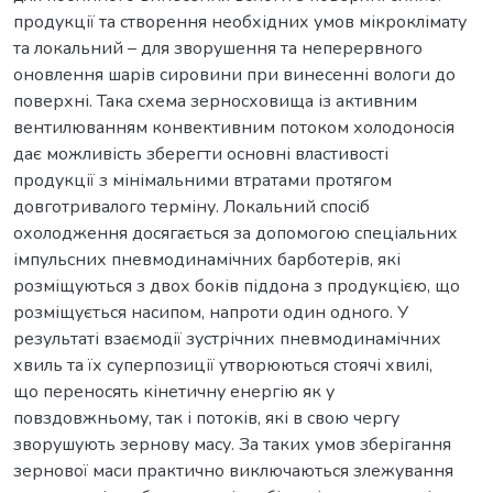
продукції та створення необхідних умов мікроклімату
та локальний – для зворушення та неперервного
оновлення шарів сировини при винесенні вологи до
поверхні. Така схема зерносховища із активним
вентилюванням конвективним потоком холодоносія
дає можливість зберегти основні властивості
продукції з мінімальними втратами протягом
довготривалого терміну. Локальний спосіб
охолодження досягається за допомогою спеціальних
імпульсних пневмодинамічних барботерів, які
розміщуються з двох боків піддона з продукцією, що
розміщується насипом, напроти один одного. У
результаті взаємодії зустрічних пневмодинамічних
хвиль та їх суперпозиції утворюються стоячі хвилі,
що переносять кінетичну енергію як у
повздовжньому, так і потоків, які в свою чергу
зворушують зернову масу. За таких умов зберігання
зернової маси практично виключаються злежування