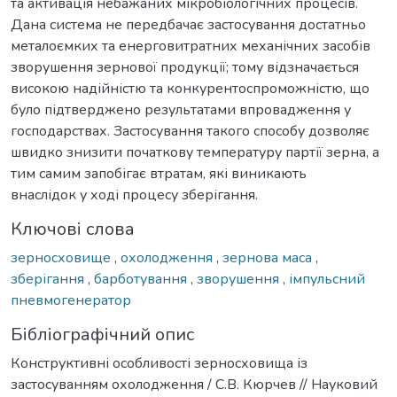
та активація небажаних мікробіологічних процесів.
Дана система не передбачає застосування достатньо
металоємких та енерговитратних механічних засобів
зворушення зернової продукції; тому відзначається
високою надійністю та конкурентоспроможністю, що
було підтверджено результатами впровадження у
господарствах. Застосування такого способу дозволяє
швидко знизити початкову температуру партії зерна, а
тим самим запобігає втратам, які виникають
внаслідок у ході процесу зберігання.
Ключові слова
зерносховище
,
охолодження
,
зернова маса
,
зберігання
,
барботування
,
зворушення
,
імпульсний
пневмогенератор
Бібліографічний опис
Конструктивні особливості зерносховища із
застосуванням охолодження / С.В. Кюрчев // Науковий