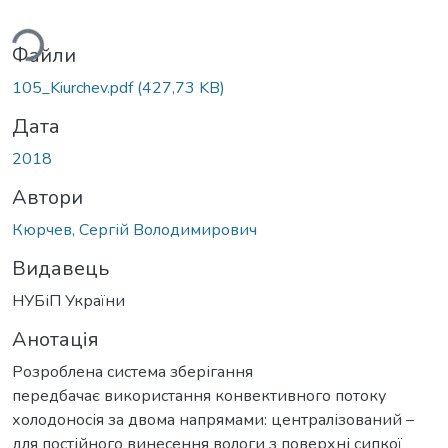
ться...
Файли
105_Kiurchev.pdf
(427,73 KB)
Дата
2018
Автори
Кюрчев, Сергій Володимирович
Видавець
НУБіП України
Анотація
Розроблена система зберігання
передбачає використання конвективного потоку
холодоносія за двома напрямами: централізований –
для постійного винесення вологи з поверхні сипкої