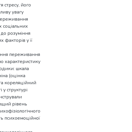
я стресу, його
бливу увагу
 переживання
их соціальних
 до розуміння
х факторів у її
ження переживання
но характеристику
тодики: шкала
іна (оцінка
та кореляційний
і у структурі
онстрували
вищий рівень
ихофізіологічного
сть психоемоційної