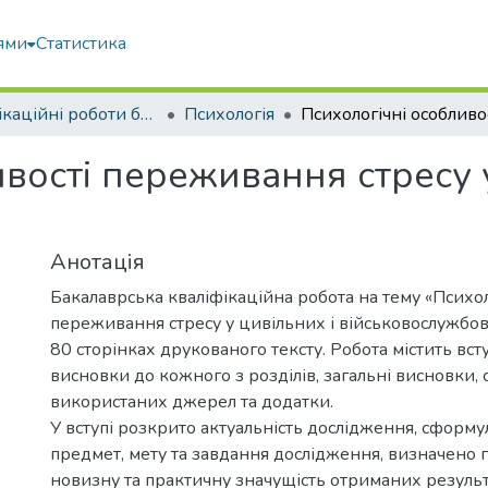
ями
Статистика
Кваліфікаційні роботи бакалаврів
Психологія
вості переживання стресу у
Анотація
Бакалаврська кваліфікаційна робота на тему «Психол
переживання стресу у цивільних і військовослужбов
80 сторінках друкованого тексту. Робота містить всту
висновки до кожного з розділів, загальні висновки, 
використаних джерел та додатки.
У вступі розкрито актуальність дослідження, сформу
предмет, мету та завдання дослідження, визначено г
новизну та практичну значущість отриманих результ