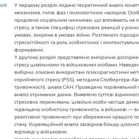
sti
У першому розділі подано теоретичний аналіз понятт
механізмів, типів, фаз і психологічних наслідків. Осо
приділено соціальним чинникам, що впливають на
стресу, а також специфіці стресових реакцій у різн
умовах, зокрема в умовах війни. Розглянуто підходи
стресостійкості та роль особистісних і контекстуальни
формуванні.
У другому розділі представлено емпіричне дослід
стресу цивільними та військовими особами. Наведе
вибірки, описано використані психодіагностичні ме
сприйнятого стресу (PSS), методика Спілбергера–Хан
тривожності), шкала САН. Проведено порівняльний 
аналіз отриманих даних. Виявлено суттєві відмінност
стресових переживань: цивільні особи частіше дем
підвищену особистісну тривожність, а військові — 
реактивної тривожності при збереженні кращого пс
стану. Кореляційний аналіз засвідчив більшу цілісні
відповіді у військових.