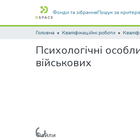
Фонди та зібрання
Пошук за критері
Головна
Кваліфікаційні роботи
Психологічні особли
військових
Файли