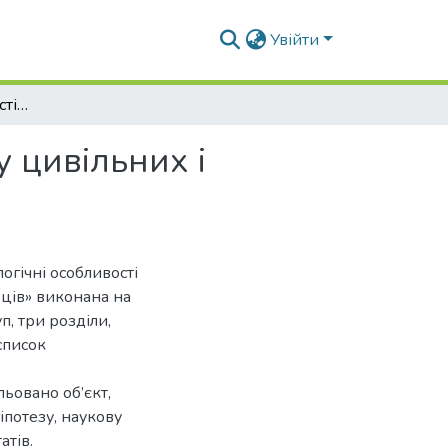
Увійти
Психологічні особливості переживання стресу у цивільних і військових
 цивільних і
огічні особливості
ців» виконана на
п, три розділи,
список
льовано об’єкт,
іпотезу, наукову
атів.