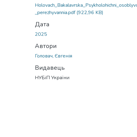
Вантажиться...
Holovach_Bakalavrska_Psykholohichni_osoblyvo
_perezhyvannia.pdf
(922,96 KB)
Дата
2025
Автори
Головач, Євгенія
Видавець
НУБіП України