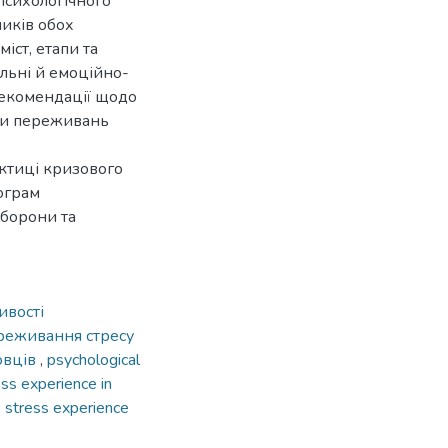
психологічного
ників обох
іст, етапи та
альні й емоційно-
рекомендації щодо
іки переживань
ктиці кризового
ограм
оборони та
ивості
реживання стресу
овців
,
psychological
ess experience in
,
stress experience