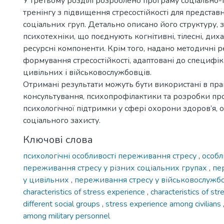
У третьому розділі розроблено програму соціально-
тренінгу з підвищення стресостійкості для представ
соціальних груп. Детально описано його структуру, зм
психотехніки, що поєднують когнітивні, тілесні, дих
ресурсні компоненти. Крім того, надано методичні 
формування стресостійкості, адаптовані до специф
цивільних і військовослужбовців.
Отримані результати можуть бути використані в пра
консультування, психопрофілактики та розробки пр
психологічної підтримки у сфері охорони здоров’я, 
соціального захисту.
Ключові слова
психологічні особливості переживання стресу
,
особл
переживання стресу у різних соціальних групах
,
пе
у цивільних
,
переживання стресу у військовослужб
characteristics of stress experience
,
characteristics of str
different social groups
,
stress experience among civilians
among military personnel