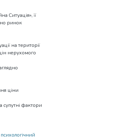
а Ситуація», її
ано ринок
ації на території
 цін нерухомого
наглядно
ння ціни
а супутні фактори
,
психологічний