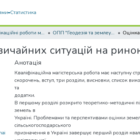
ями
Статистика
Кваліфікаційні роботи магістрів
ОПП "Геодезія та землеустрій"
вичайних ситуацій на рино
Анотація
Кваліфікаційна магістерська робота має наступну стр
скорочень, вступ, три розділи, висновки, список ви
та
додатки.
В першому розділі розкрито теоретико-методичні п
земель в
Україні. Проблемами та перспективами оцінки земе
сільськогосподарського
hai
призначення в Україні завершує перший розділ квал