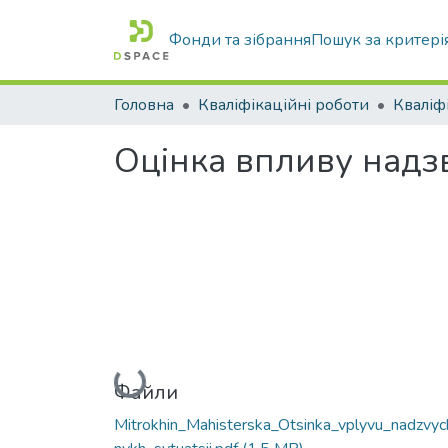
Фонди та зібрання
Пошук за критері
Головна
Кваліфікаційні роботи
Оцінка впливу надз
Вантажиться...
Файли
Mitrokhin_Mahisterska_Otsinka_vplyvu_nadzvyc