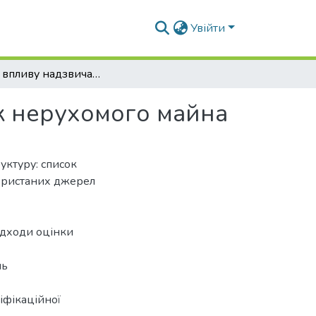
Увійти
Оцінка впливу надзвичайних ситуацій на ринок нерухомого майна
к нерухомого майна
уктуру: список
користаних джерел
ідходи оцінки
ль
іфікаційної