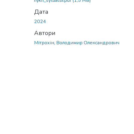
nykh_sytuatsii.pdf
(1,5 MB)
Дата
2024
Автори
Мітрохін, Володимир Олександрович