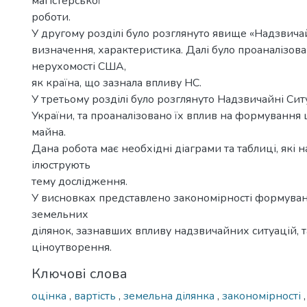
магістерської
роботи.
У другому розділі було розглянуто явище «Надзвичайн
визначення, характеристика. Далі було проаналізов
нерухомості США,
як країна, що зазнала впливу НС.
У третьому розділі було розглянуто Надзвичайні Ситу
України, та проаналізовано їх вплив на формування
майна.
Дана робота має необхідні діаграми та таблиці, які 
ілюструють
тему дослідження.
У висновках представлено закономірності формува
земельних
ділянок, зазнавших впливу надзвичайних ситуацій, т
ціноутворення.
Ключові слова
оцінка
,
вартість
,
земельна ділянка
,
закономірності