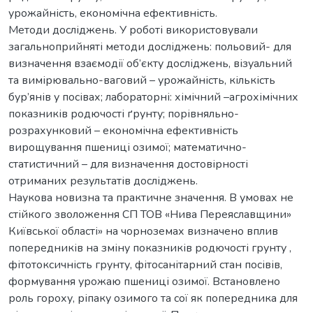
урожайність, економічна ефективність.
Методи досліджень. У роботі використовували
загальноприйняті методи досліджень: польовий- для
визначення взаємодії об’єкту досліджень, візуальний
та вимірювально-ваговий – урожайність, кількість
бур’янів у посівах; лабораторні: хімічний –агрохімічних
показників родючості ґрунту; порівняльно-
розрахунковий – економічна ефективність
вирощування пшениці озимої; математично-
статистичний – для визначення достовірності
отриманих результатів досліджень.
Наукова новизна та практичне значення. В умовах не
стійкого зволоження СП ТОВ «Нива Переяславщини»
Київської області» на чорноземах визначено вплив
попередників на зміну показників родючості грунту ,
фітотоксичність грунту, фітосанітарний стан посівів,
формування урожаю пшениці озимої. Встановлено
роль гороху, ріпаку озимого та сої як попередника для