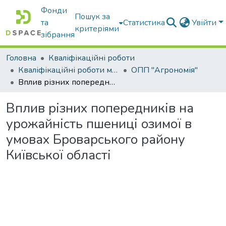
Фонди
Пошук за
та
Статистика
Увійти
критеріями
зібрання
Головна
Кваліфікаційні роботи
Кваліфікаційні роботи магістрів
ОПП "Агрономія"
Вплив різних попередників на урожайність пшениці озимої в умовах Броварського району Київської області
Вплив різних попередників на
урожайність пшениці озимої в
умовах Броварського району
Київської області