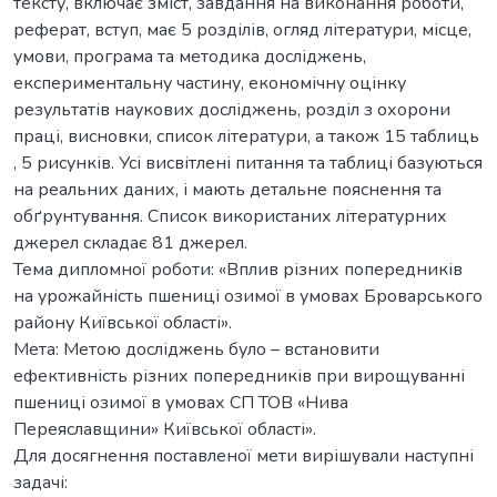
тексту, включає зміст, завдання на виконання роботи,
реферат, вступ, має 5 розділів, огляд літератури, місце,
умови, програма та методика досліджень,
експериментальну частину, економічну оцінку
результатів наукових досліджень, розділ з охорони
праці, висновки, список літератури, а також 15 таблиць
, 5 рисунків. Усі висвітлені питання та таблиці базуються
на реальних даних, і мають детальне пояснення та
обґрунтування. Список використаних літературних
джерел складає 81 джерел.
Тема дипломної роботи: «Вплив різних попередників
на урожайність пшениці озимої в умовах Броварського
району Київської області».
Мета: Метою досліджень було – встановити
ефективність різних попередників при вирощуванні
пшениці озимої в умовах СП ТОВ «Нива
Переяславщини» Київської області».
Для досягнення поставленої мети вирішували наступні
задачі: