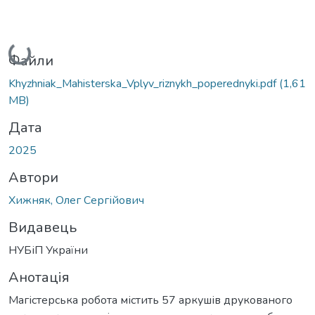
Вантажиться...
Файли
Khyzhniak_Mahisterska_Vplyv_riznykh_poperednyki.pdf
(1,61
MB)
Дата
2025
Автори
Хижняк, Олег Сергійович
Видавець
НУБіП України
Анотація
Магістерська робота містить 57 аркушів друкованого