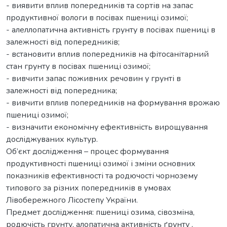
- виявити вплив попередників та сортів на запас
продуктивної вологи в посівах пшениці озимої;
- алеллопатична активність грунту в посівах пшениці в
залежності від попередників;
- встановити вплив попередників на фітосанітарний
стан грунту в посівах пшениці озимої;
- вивчити запас поживних речовин у грунті в
залежності від попередника;
- вивчити вплив попередників на формування врожаю
пшениці озимої;
- визначити економічну ефективність вирощування
досліджуваних культур.
Об’єкт дослідження – процес формування
продуктивності пшениці озимої і зміни основних
показників ефективності та родючості чорнозему
типового за різних попередників в умовах
Лівобережного Лісостепу України.
Предмет дослідження: пшениці озима, сівозміна,
родючість грунту, алопатична активність ґрунту ,