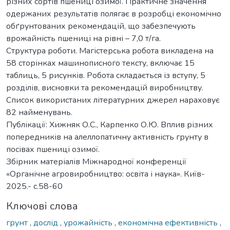
різних сортів пшениці озимої. Практичне значення
одержаних результатів полягає в розробці економічно
обґрунтованих рекомендацій, що забезпечують
врожайність пшениці на рівні – 7,0 т/га.
Структура роботи. Магістерська робота викладена на
58 сторінках машинописного тексту, включає 15
таблиць, 5 рисунків. Робота складається із вступу, 5
розділів, висновки та рекомендацій виробництву.
Список використаних літературних джерел нараховує
82 найменувань.
Публікації: Хижняк О.С., Карпенко О.Ю. Вплив різних
попередників на алеллопатичну активність грунту в
посівах пшениці озимої.
Збірник матеріалів Міжнародної конференції
«Органічне агровиробництво: освіта і наука». Київ-
2025.- с.58-60
Ключові слова
грунт
,
дослід
,
урожайність
,
економічна ефективність
,