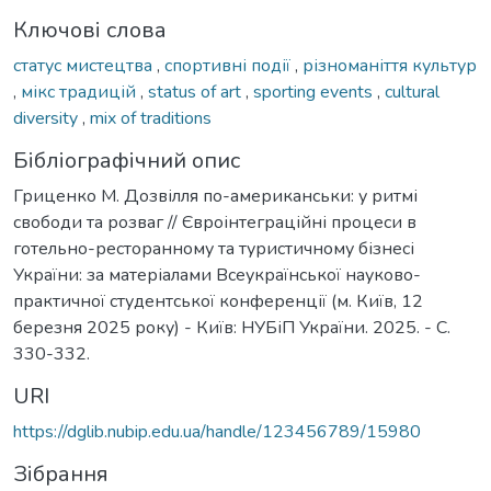
Ключові слова
статус мистецтва
,
спортивні події
,
різноманіття культур
,
мікс традицій
,
status of art
,
sporting events
,
cultural
diversity
,
mix of traditions
Бібліографічний опис
Гриценко М. Дозвілля по-американськи: у ритмі
свободи та розваг // Євроінтеграційні процеси в
готельно-ресторанному та туристичному бізнесі
України: за матеріалами Всеукраїнської науково-
практичної студентської конференції (м. Київ, 12
березня 2025 року) - Київ: НУБіП України. 2025. - С.
330-332.
URI
https://dglib.nubip.edu.ua/handle/123456789/15980
Зібрання