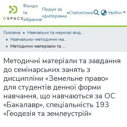
Фонди
Пошук за
та
Статистика
Увійти
критеріями
зібрання
Головна
Навчальні та наукові видання
Навчально-методичні матеріали
Методичні матеріали та завдання до семінарських занять з дисципліни «Земельне право» для студентів денної форми навчання, що навчаються за ОС «Бакалавр», спеціальність 193 «Геодезія та землеустрій»
Методичні матеріали та завдання
до семінарських занять з
дисципліни «Земельне право»
для студентів денної форми
навчання, що навчаються за ОС
«Бакалавр», спеціальність 193
«Геодезія та землеустрій»