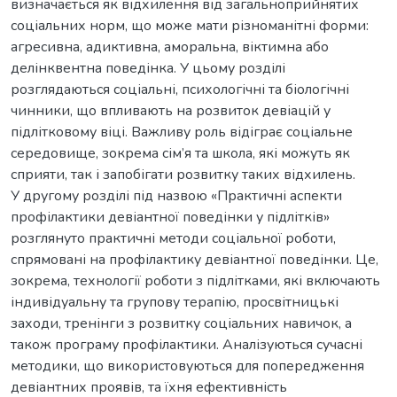
визначається як відхилення від загальноприйнятих
соціальних норм, що може мати різноманітні форми:
агресивна, адиктивна, аморальна, віктимна або
делінквентна поведінка. У цьому розділі
розглядаються соціальні, психологічні та біологічні
чинники, що впливають на розвиток девіацій у
підлітковому віці. Важливу роль відіграє соціальне
середовище, зокрема сім’я та школа, які можуть як
сприяти, так і запобігати розвитку таких відхилень.
У другому розділі під назвою «Практичні аспекти
профілактики девіантної поведінки у підлітків»
розглянуто практичні методи соціальної роботи,
спрямовані на профілактику девіантної поведінки. Це,
зокрема, технології роботи з підлітками, які включають
індивідуальну та групову терапію, просвітницькі
заходи, тренінги з розвитку соціальних навичок, а
також програму профілактики. Аналізуються сучасні
методики, що використовуються для попередження
девіантних проявів, та їхня ефективність