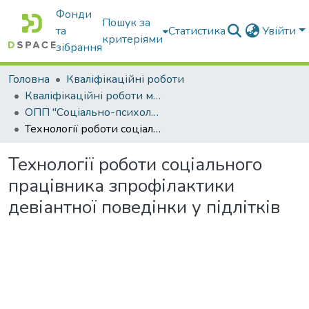
Фонди
Пошук за
та
Статистика
Увійти
критеріями
зібрання
Головна
Кваліфікаційні роботи
Кваліфікаційні роботи магістрів
ОПП "Соціально-психологічна реабілітація"
Технології роботи соціального працівника зпрофілактики девіантної поведінки у підлітків
Технології роботи соціального
працівника зпрофілактики
девіантної поведінки у підлітків