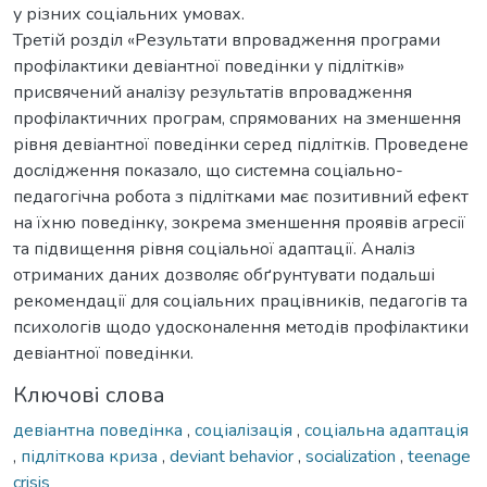
у різних соціальних умовах.
Третій розділ «Результати впровадження програми
профілактики девіантної поведінки у підлітків»
присвячений аналізу результатів впровадження
профілактичних програм, спрямованих на зменшення
рівня девіантної поведінки серед підлітків. Проведене
дослідження показало, що системна соціально-
педагогічна робота з підлітками має позитивний ефект
на їхню поведінку, зокрема зменшення проявів агресії
та підвищення рівня соціальної адаптації. Аналіз
отриманих даних дозволяє обґрунтувати подальші
рекомендації для соціальних працівників, педагогів та
психологів щодо удосконалення методів профілактики
девіантної поведінки.
Ключові слова
девіантна поведінка
,
соціалізація
,
соціальна адаптація
,
підліткова криза
,
deviant behavior
,
socialization
,
teenage
crisis