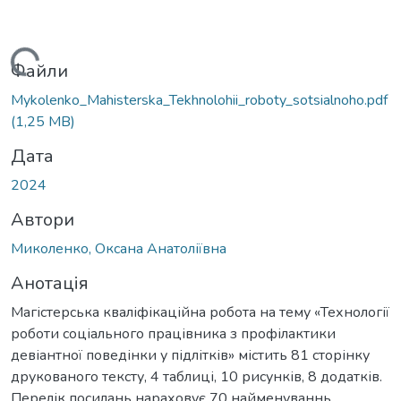
иться...
Файли
Mykolenko_Mahisterska_Tekhnolohii_roboty_sotsialnoho.pdf
(1,25 MB)
Дата
2024
Автори
Миколенко, Оксана Анатоліївна
Анотація
Магістерська кваліфікаційна робота на тему «Технології
роботи соціального працівника з профілактики
девіантної поведінки у підлітків» містить 81 сторінку
друкованого тексту, 4 таблиці, 10 рисунків, 8 додатків.
Перелік посилань нараховує 70 найменуваннь.