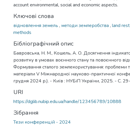
account environmental, social and economic aspects.
Ключові слова
відновлення земель
,
методи землеробства
,
land res
methods
Бібліографічний опис
Бавровська, Н. М., Кошель, А. О. Досягнення індикато
розвитку в умовах воєнного стану та повоєнного від
Формування сталого землекористування: проблеми т
матеріали V Міжнародної науково-практичної конфер
грудня 2024 р.). - Київ : НУБіП України, 2025. - С. 29
URI
https://dglib.nubip.edu.ua/handle/123456789/10888
Зібрання
Тези конференцій - 2024