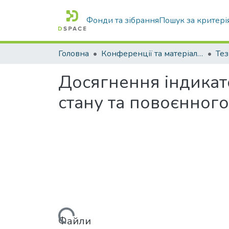
Фонди та зібрання
Пошук за критері
Головна
Конференції та матеріали конференцій
Тез
Досягнення індикато
стану та повоєнног
Вантажиться...
Файли