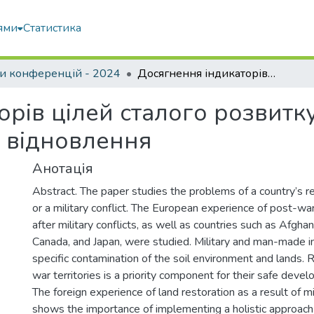
ями
Статистика
и конференцій - 2024
Досягнення індикаторів цілей сталого розвитку в умовах воєнного стану та повоєнного відновлення
рів цілей сталого розвитк
о відновлення
Анотація
Abstract. The paper studies the problems of a country’s r
or a military conflict. The European experience of post-war
after military conflicts, as well as countries such as Afgha
Canada, and Japan, were studied. Military and man-made 
specific contamination of the soil environment and lands. 
war territories is a priority component for their safe deve
The foreign experience of land restoration as a result of mi
shows the importance of implementing a holistic approach 