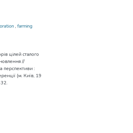
toration
,
farming
рів цілей сталого
новлення //
а перспективи :
енції (м. Київ, 19
-32.