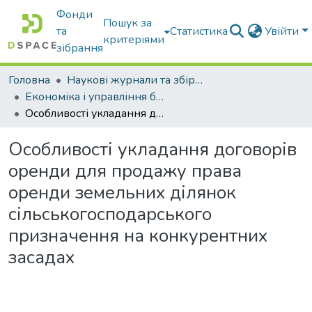
Фонди
Пошук за
та
Статистика
Увійти
критеріями
зібрання
Головна
Наукові журнали та збірники видань
Економіка і управління бізнесом
Особливості укладання договорів оренди для продажу права оренди земельних ділянок сільськогосподарського призначення на конкурентних засадах
Особливості укладання договорів
оренди для продажу права
оренди земельних ділянок
сільськогосподарського
призначення на конкурентних
засадах