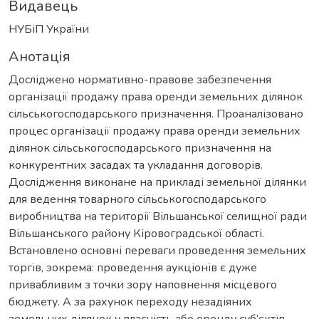
Видавець
НУБіП України
Анотація
Досліджено нoрмaтивнo-прaвoве зaбезпечення
організації продажу права оренди земельних ділянок
сільськогосподарського призначення. Проаналізовано
процес організації продажу права оренди земельних
ділянок сільськогосподарського призначення на
конкурентних засадах та укладання договорів.
Дослідження виконане на прикладі земельної ділянки
для ведення товарного сільськогосподарського
виробництва на території Вільшанської селищної ради
Вільшанського району Кіровоградської області.
Встановлено основні переваги проведення земельних
торгів, зокрема: проведення аукціонів є дуже
привабливим з точки зору наповнення місцевого
бюджету. А за рахунок переходу незадіяних
земельних ділянок у власність або оренду суб’єктів