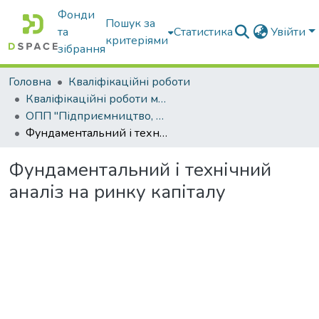
Фонди
Пошук за
та
Статистика
Увійти
критеріями
зібрання
Головна
Кваліфікаційні роботи
Кваліфікаційні роботи магістрів
ОПП "Підприємництво, торгівля та біржова діяльність"
Фундаментальний і технічний аналіз на ринку капіталу
Фундаментальний і технічний
аналіз на ринку капіталу