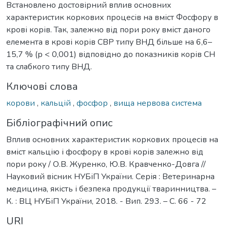
Встановлено достовірний вплив основних
характеристик коркових процесів на вміст Фосфору в
крові корів. Так, залежно від пори року вміст даного
елемента в крові корів СВР типу ВНД більше на 6,6–
15,7 % (р < 0,001) відповідно до показників корів СН
та слабкого типу ВНД.
Ключові слова
корови
,
кальцій
,
фосфор
,
вища нервова система
Бібліографічний опис
Вплив основних характеристик коркових процесів на
вміст кальцію і фосфору в крові корів залежно від
пори року / О.В. Журенко, Ю.В. Кравченко-Довга //
Науковий вісник НУБіП України. Серія : Ветеринарна
медицина, якість і безпека продукції тваринництва. –
К. : ВЦ НУБіП України, 2018. - Вип. 293. – С. 66 - 72
URI