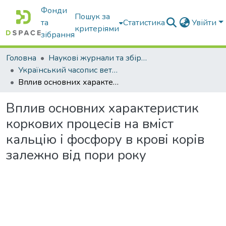
Фонди
Пошук за
та
Статистика
Увійти
критеріями
зібрання
Головна
Наукові журнали та збірники видань
Український часопис ветеринарних наук
Вплив основних характеристик коркових процесів на вміст кальцію і фосфору в крові корів залежно від пори року
Вплив основних характеристик
коркових процесів на вміст
кальцію і фосфору в крові корів
залежно від пори року