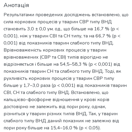
Анотація
Результатами проведених досліджень встановлено, що
сила коркових процесів у тварин СВР типу ВНД
становить 3,0 ± 0,0 ум. од., що більше на 16,7 % (р <
0,001), ніж у тварин СВІ та СН типу, та на 66,7 % (р <
0,001) від показників тварин слабкого типу ВНД.
Врівноваженість коркових процесів у тварин
врівноважених (СВР та СВІ) типів вірогідно не
відрізняється і більше на 54,5–58,3 % (р < 0,001) від
показників тварин СН та слабкого типу ВНД. Тоді, як
рухливість коркових процесів у тварин СВР типу
більше у 1,7–3,0 раза (р < 0,001) від показників тварин
СВІ, СН та слабкого типу ВНД. Встановлено, що
кальцієво-фосфорне відношення у крові корів
достовірно не залежить від пори року, однак,
різниться у тварин різних типів ВНД. Так, у тварин
слабкого типу ВНД даний показник не залежно від
пори року більше на 15,4–16,0 % (р < 0,05).