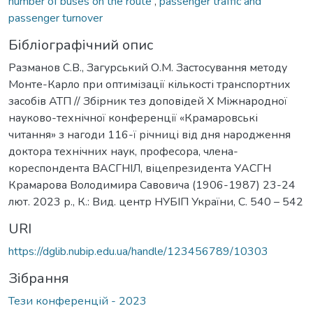
number of buses on the route
,
passenger traffic and
passenger turnover
Бібліографічний опис
Разманов С.В., Загурський О.М. Застосування методу
Монте-Карло при оптимізації кількості транспортних
засобів АТП // Збірник тез доповідей Х Міжнародної
науково-технічної конференції «Крамаровські
читання» з нагоди 116-ї річниці від дня народження
доктора технічних наук, професора, члена-
кореспондента ВАСГНІЛ, віцепрезидента УАСГН
Крамарова Володимира Савовича (1906-1987) 23-24
лют. 2023 р., К.: Вид. центр НУБІП України, С. 540 – 542
URI
https://dglib.nubip.edu.ua/handle/123456789/10303
Зібрання
Тези конференцій - 2023