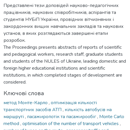
Представлені тези доповідей науково-педагогічних
працівників, наукових співробітників, аспірантів та
студентів НУБіП України, провідних вітчизняних і
закордонних вищих навчальних закладів та наукових
установ, в яких розглядаються завершені етапи
розробок.
The Proceedings presents abstracts of reports of scientific
and pedagogical workers, research staff, graduate students
and students of the NULES of Ukraine, leading domestic and
foreign higher educational institutions and scientific
institutions, in which completed stages of development are
considered.
Ключові слова
метод Монте-Карло
,
оптимізація кількості
транспортних засобів АТП
,
кількість автобусів на
маршруті
,
пасажиропотік та пасажирообіг
,
Monte Carlo
method
,
optimisation of the number of transport vehicles
,