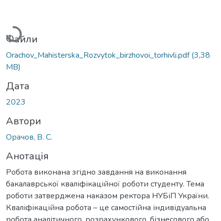
Вантажиться...
Файли
Orachov_Mahisterska_Rozvytok_birzhovoi_torhivli.pdf
(3,38
MB)
Дата
2023
Автори
Орачов, В. С.
Анотація
Робота виконана згідно завдання на виконання
бакалаврської кваліфікаційної роботи студенту. Тема
роботи затверджена наказом ректора НУБіП України.
Кваліфікаційна робота – це самостійна індивідуальна
робота аналітичного, розрахункового, бізнесового або