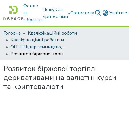
Фонди
Пошук за
та
Статистика
Увійти
критеріями
зібрання
Головна
Кваліфікаційні роботи
Кваліфікаційні роботи магістрів
ОПП "Підприємництво, торгівля та біржова діяльність"
Розвиток біржової торгівлі деривативами на валютні курси та криптовалюти
Розвиток біржової торгівлі
деривативами на валютні курси
та криптовалюти