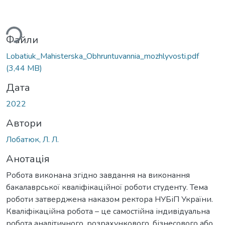
ься...
Файли
Lobatiuk_Мahisterska_Obhruntuvannia_mozhlyvosti.pdf
(3,44 MB)
Дата
2022
Автори
Лобатюк, Л. Л.
Анотація
Робота виконана згідно завдання на виконання
бакалаврської кваліфікаційної роботи студенту. Тема
роботи затверджена наказом ректора НУБіП України.
Кваліфікаційна робота – це самостійна індивідуальна
робота аналітичного, розрахункового, бізнесового або