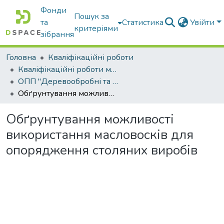
Фонди
Пошук за
та
Статистика
Увійти
критеріями
зібрання
Головна
Кваліфікаційні роботи
Кваліфікаційні роботи магістрів
ОПП "Деревообробні та меблеві технології"
Обґрунтування можливості використання масловосків для опорядження столяних виробів
Обґрунтування можливості
використання масловосків для
опорядження столяних виробів