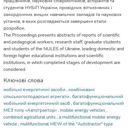
працівників, наукових співробітників, аспірантів та
студентів НУБіП України, провідних вітчизняних і
закордонних вищих навчальних закладів та наукових
установ, в яких розглядаються завершені етапи
розробок.
The Proceedings presents abstracts of reports of scientific
and pedagogical workers, research staff, graduate students
and students of the NULES of Ukraine, leading domestic and
foreign higher educational institutions and scientific
institutions, in which completed stages of development are
considered.
Ключові слова
мобільні енергетичні засоби
,
комбіновані
сільськогосподарські агрегати
,
багатофункціональний
мобільний енергетичний засіб
,
багатофункціональний
МЕЗ типу «Автотрактор»
,
mobile energy vehicles
,
combined agricultural units
,
a multifunctional mobile energy
vehicle
,
multifunctional MEW of the "Autotractor" type