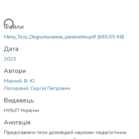
ься...
Файли
Mirny_Tezy_Obgruntuvannia_parametriv.pdf
(685,55 KB)
Дата
2023
Автори
Мірний, В. Ю.
Погорілий, Сергій Петрович
Видавець
НУБіП України
Анотація
Представлені тези доповідей науково-педагогічних