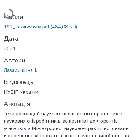
Вантажиться...
Файли
192_Lazaryshyna.pdf
(484,08 KB)
Дата
2021
Автори
Лазаришина, І.
Видавець
НУБіП України
Анотація
Тези доповідей науково-педагогічних працівників,
наукових співробітників, аспірантів і докторантів
учасників V Міжнародної науково-практичної онлайн
конференції «Інновації в освіті, науці та виробництві»