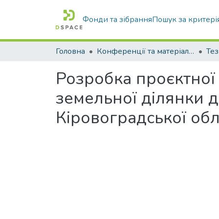
Фонди та зібрання
Пошук за критері
Головна
Конференції та матеріали конференцій
Тез
Розробка проєктної
земельної ділянки д
Кіровоградської обл