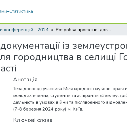
ями
Статистика
и конференцій - 2024
Розробка проєктної документації із землеустрою щодо відведення земельної ділянки для городництва в селищі Голованівськ Кіровоградської області
 документації із землеустр
ля городництва в селищі Г
асті
Анотація
Теза доповіді учасника Міжнародної науково-практ
молодих вчених, студентів та аспірантів «Землеустрі
діяльність в умовах війни та післявоєнного відновлен
(7-8 березня 2024 року) м. Київ.
Ключові слова