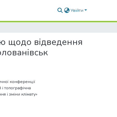
Увійти
ою щодо відведення
олованівськ
ичної конференції
й і топографічна
ня і зміни клімату»