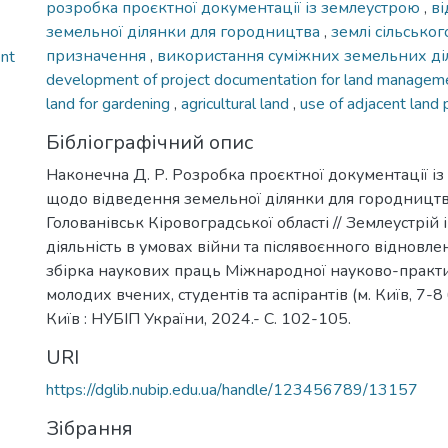
розробка проєктної документації із землеустрою
,
в
земельної ділянки для городництва
,
землі сільсько
призначення
,
використання суміжних земельних д
nt
development of project documentation for land manage
land for gardening
,
agricultural land
,
use of adjacent land 
Бібліографічний опис
Наконечна Д. Р. Розробка проєктної документації і
щодо відведення земельної ділянки для городництв
Голованівськ Кіровоградської області // Землеустрій 
діяльність в умовах війни та післявоєнного відновленн
збірка наукових праць Міжнародної науково-практ
молодих вчених, студентів та аспірантів (м. Київ, 7-8
Київ : НУБІП України, 2024.- С. 102-105.
URI
https://dglib.nubip.edu.ua/handle/123456789/13157
Зібрання