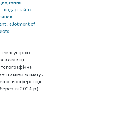
ідведення
господарського
ілянок
,
ment
,
allotment of
plots
з землеустрою
а в селищі
і топографічна
я і зміни клімату :
ичної конференції
 березня 2024 р.) –