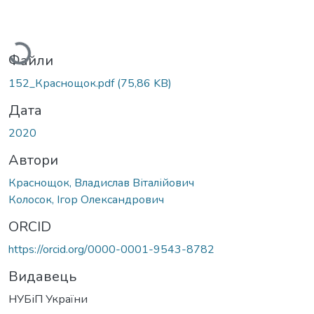
антажиться...
Файли
152_Краснощок.pdf
(75,86 KB)
Дата
2020
Автори
Краснощок, Владислав Віталійович
Колосок, Ігор Олександрович
ORCID
https://orcid.org/0000-0001-9543-8782
Видавець
НУБіП України