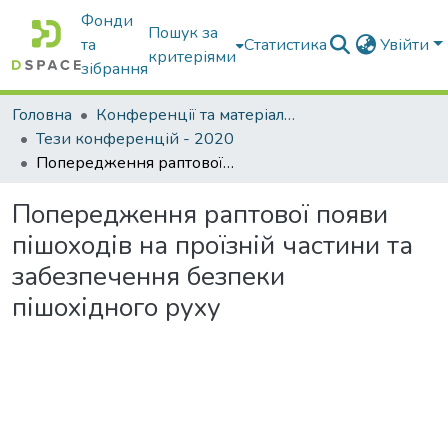
Фонди
Пошук за
та
Статистика
Увійти
критеріями
зібрання
Головна
Конференції та матеріали конференцій
Тези конференцій - 2020
Попередження раптової появи пішоходів на проїзній частини та забезпечення безпеки пішохідного руху
Попередження раптової появи
пішоходів на проїзній частини та
забезпечення безпеки
пішохідного руху