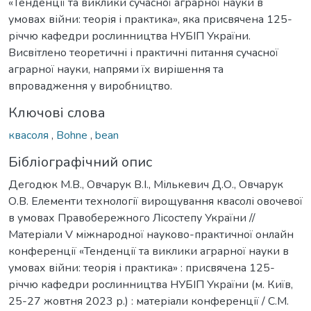
«Тенденції та виклики сучасної аграрної науки в
умовах війни: теорія і практика», яка присвячена 125-
річчю кафедри рослинництва НУБІП України.
Висвітлено теоретичні і практичні питання сучасної
аграрної науки, напрями їх вирішення та
впровадження у виробництво.
Ключові слова
квасоля
,
Bohne
,
bean
Бібліографічний опис
Дегодюк М.В., Овчарук В.І., Мількевич Д.О., Овчарук
О.В. Елементи технології вирощування квасолі овочевої
в умовах Правобережного Лісостепу України //
Матеріали V міжнародної науково-практичної онлайн
конференції «Тенденції та виклики аграрної науки в
умовах війни: теорія і практика» : присвячена 125-
річчю кафедри рослинництва НУБІП України (м. Київ,
25-27 жовтня 2023 р.) : матеріали конференції / С.М.