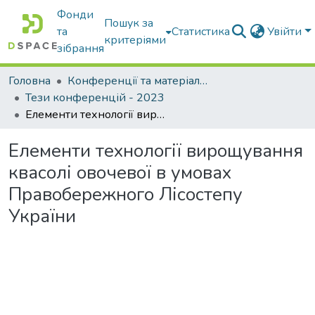
Фонди
Пошук за
та
Статистика
Увійти
критеріями
зібрання
Головна
Конференції та матеріали конференцій
Тези конференцій - 2023
Елементи технології вирощування квасолі овочевої в умовах Правобережного Лісостепу України
Елементи технології вирощування
квасолі овочевої в умовах
Правобережного Лісостепу
України