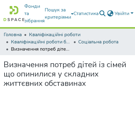
Фонди
Пошук за
та
Статистика
Увійти
критеріями
зібрання
Головна
Кваліфікаційні роботи
Кваліфікаційні роботи бакалаврів
Соціальна робота
Визначення потреб дітей із сімей що опинилися у складних життєвних обставинах
Визначення потреб дітей із сімей
що опинилися у складних
життєвних обставинах