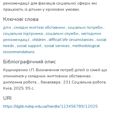
рекомендації для фахівців соціальної сфери, які
працюють із дітьми у кризових умовах.
Ключові слова
діти
,
складні життєві обставини
,
соціальні потреби
,
соціальна підтримка
,
соціальні служби
,
методичні
рекомендації
,
children
,
difficult life circumstances
,
social
needs
,
social support
,
social services
,
methodological
recommendations
Бібліографічний опис
Кушниренко І.П. Визначення потреб дітей із сімей що
опинилися у складних життєвних обставинах :
дипломна робота ... бакалавра : 231 Соціальна робота.
Київ, 2025. 95 с.
URI
https://dglib.nubip.edu.ua/handle/123456789/12025