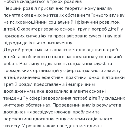
Робота складається з трьох розділів.
Перший розділ присвячено теоретичному аналізу
поняття складних життєвих обставин та їхнього впливу
на психоемоційний, соціальний і фізичний розвиток
дітей. Охарактеризовано основні групи потреб дітей у
кризових ситуаціях та проаналізовано сучасні наукові
підходи до їхнього визначення.
Другий розділ містить аналіз методів оцінки потреб
дітей та особливості їхнього застосування у соціальній
роботі. Розглянуто діяльність соціальних служб та
громадських організацій у сфері соціального захисту
дітей, визначено ефективні практики їхньої підтримки.
Третій розділ представлений емпіричним
дослідженням, яке дозволило виявити основні
тенденції у сфері задоволення потреб дітей у складних
життєвих обставинах. Проведений аналіз результатів
дослідження засвідчує ключові проблеми та
перспективи вдосконалення системи соціального
захисту. У розділі також наведено методичні