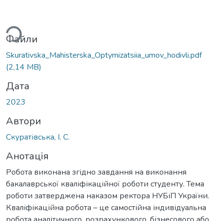
ься...
Файли
Skurativska_Mahisterska_Optymizatsiia_umov_hodivli.pdf
(2,14 MB)
Дата
2023
Автори
Скуратівська, І. С.
Анотація
Робота виконана згідно завдання на виконання
бакалаврської кваліфікаційної роботи студенту. Тема
роботи затверджена наказом ректора НУБіП України.
Кваліфікаційна робота – це самостійна індивідуальна
робота аналітичного, розрахункового, бізнесового або