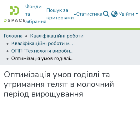
Фонди
Пошук за
та
Статистика
Увійти
критеріями
зібрання
Головна
Кваліфікаційні роботи
Кваліфікаційні роботи магістрів
ОПП "Технологія виробництва і переробки продукції тваринництва"
Оптимізація умов годівлі та утримання телят в молочний період вирощування
Оптимізація умов годівлі та
утримання телят в молочний
період вирощування