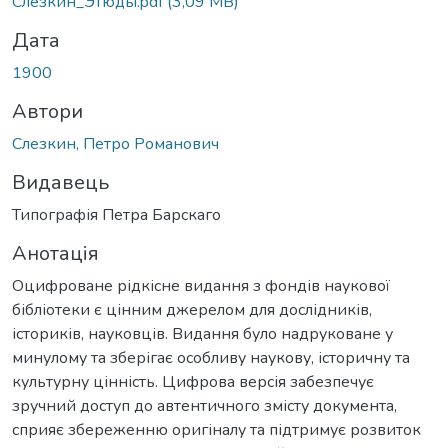
Слезкин_Этюды.pdf
(3,09 MB)
Дата
1900
Автори
Слезкин, Петро Романович
Видавець
Типографія Петра Барскаго
Анотація
Оцифроване рідкісне видання з фондів наукової
бібліотеки є цінним джерелом для дослідників,
істориків, науковців. Видання було надруковане у
минулому та зберігає особливу наукову, історичну та
культурну цінність. Цифрова версія забезпечує
зручний доступ до автентичного змісту документа,
сприяє збереженню оригіналу та підтримує розвиток