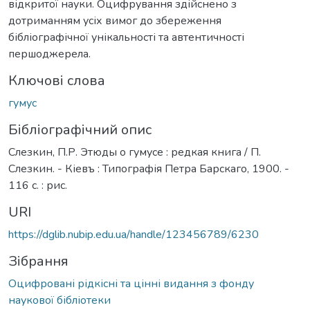
відкритої науки. Оцифрування здійснено з
дотриманням усіх вимог до збереження
бібліографічної унікальності та автентичності
першоджерела.
Ключові слова
гумус
Бібліографічний опис
Слезкин, П.Р. Этюды о гумусе : редкая книга / П.
Слезкин. - Кіевъ : Типографія Петра Барскаго, 1900. -
116 с. : рис.
URI
https://dglib.nubip.edu.ua/handle/123456789/6230
Зібрання
Оцифровані рідкісні та цінні видання з фонду
наукової бібліотеки