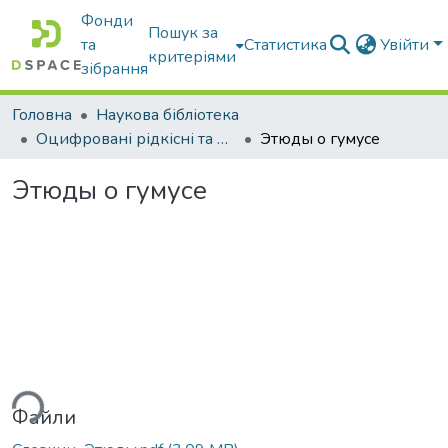
Фонди
Пошук за
та
Статистика
Увійти
критеріями
зібрання
Головна
Наукова бібліотека
Оцифровані рідкісні та цінні видання з фонду наукової бібліотеки
Этюды о гумусе
Этюды о гумусе
ься...
Файли