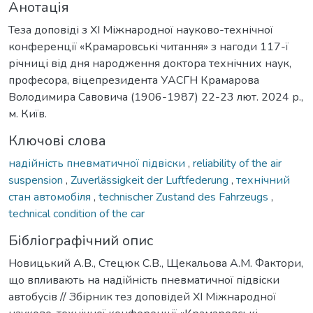
Анотація
Теза доповіді з ХІ Міжнародної науково-технічної
конференції «Крамаровські читання» з нагоди 117-ї
річниці від дня народження доктора технічних наук,
професора, віцепрезидента УАСГН Крамарова
Володимира Савовича (1906-1987) 22-23 лют. 2024 р.,
м. Київ.
Ключові слова
надійність пневматичної підвіски
,
reliability of the air
suspension
,
Zuverlässigkeit der Luftfederung
,
технічний
стан автомобіля
,
technischer Zustand des Fahrzeugs
,
technical condition of the car
Бібліографічний опис
Новицький А.В., Стецюк С.В., Щекальова А.М. Фактори,
що впливають на надійність пневматичної підвіски
автобусів // Збірник тез доповідей ХI Міжнародної