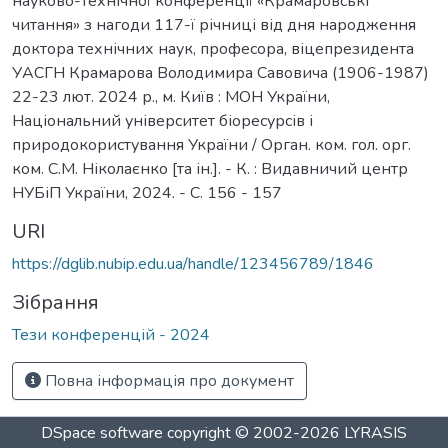
науково-технічної конференції «Крамаровські
читання» з нагоди 117-ї річниці від дня народження
доктора технічних наук, професора, віцепрезидента
УАСГН Крамарова Володимира Савовича (1906-1987)
22-23 лют. 2024 р., м. Київ : МОН України,
Національний університет біоресурсів і
природокористування України / Орган. ком. гол. орг.
ком. С.М. Ніколаєнко [та ін.]. - К. : Видавничий центр
НУБіП України, 2024. - С. 156 - 157
URI
https://dglib.nubip.edu.ua/handle/123456789/1846
Зібрання
Тези конференцій - 2024
Повна інформація про документ
DSpace software
copyright © 2002-2026
LYRASIS