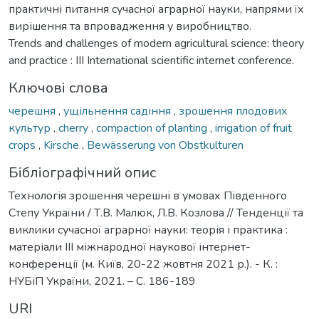
практичні питання сучасної аграрної науки, напрями їх
вирішення та впровадження у виробництво.
Trends and challenges of modern agricultural science: theory
and practice : III International scientific internet conference.
Ключові слова
черешня
,
ущільнення садіння
,
зрошення плодових
культур
,
cherry
,
compaction of planting
,
irrigation of fruit
crops
,
Kirsche
,
Bewässerung von Obstkulturen
Бібліографічний опис
Технологія зрошення черешні в умовах Південного
Степу України / Т.В. Малюк, Л.В. Козлова // Тенденції та
виклики сучасної аграрної науки: теорія і практика :
матеріали IIІ міжнародної наукової інтернет-
конференції (м. Київ, 20-22 жовтня 2021 р.). - К. :
НУБіП України, 2021. – С. 186-189
URI