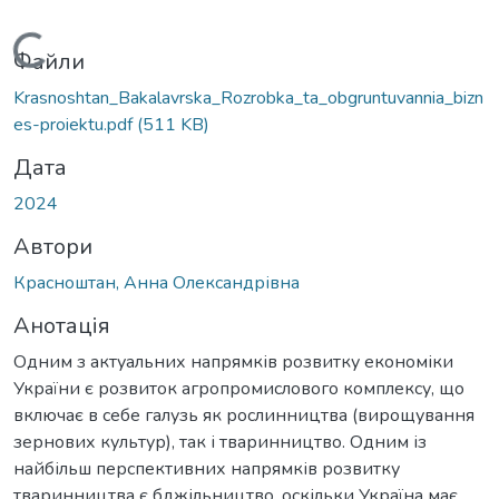
Вантажиться...
Файли
Krasnoshtan_Bakalavrska_Rozrobka_ta_obgruntuvannia_bizn
es-proiektu.pdf
(511 KB)
Дата
2024
Автори
Красноштан, Анна Олександрівна
Анотація
Одним з актуальних напрямків розвитку економіки
України є розвиток агропромислового комплексу, що
включає в себе галузь як рослинництва (вирощування
зернових культур), так і тваринництво. Одним із
найбільш перспективних напрямків розвитку
тваринництва є бджільництво, оскільки Україна має