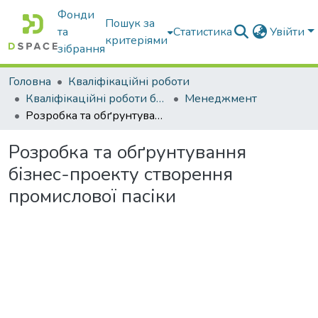
Фонди
Пошук за
та
Статистика
Увійти
критеріями
зібрання
Головна
Кваліфікаційні роботи
Кваліфікаційні роботи бакалаврів
Менеджмент
Розробка та обґрунтування бізнес-проекту створення промислової пасіки
Розробка та обґрунтування
бізнес-проекту створення
промислової пасіки