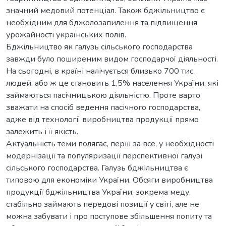
значний медовий потенціал. Також бджільництво є
необхідним для бджолозапилення та підвищення
урожайності українських полів.
Бджільництво як галузь сільського господарства
завжди було поширеним видом господарчої діяльності.
На сьогодні, в країні налічується близько 700 тис.
людей, або ж це становить 1,5% населення України, які
займаються пасічницькою діяльністю. Проте варто
зважати на спосіб ведення пасічного господарства,
адже від технології виробництва продукції прямо
залежить і її якість.
Актуальність теми полягає, перш за все, у необхідності
модернізації та популяризації перспективної галузі
сільського господарства. Галузь бджільництва є
типовою для економіки України. Обсяги виробництва
продукції бджільництва України, зокрема меду,
стабільно займають передові позиції у світі, але не
можна забувати і про поступове збільшення попиту та