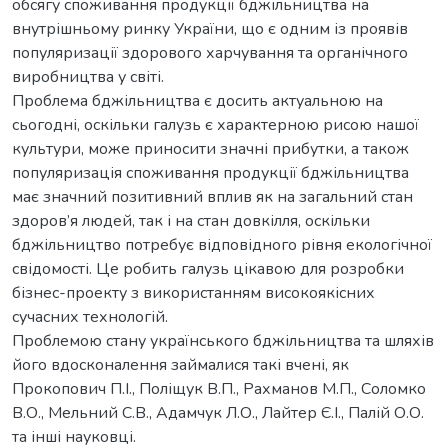
обсягу споживання продукції бджільництва на
внутрішньому ринку України, що є одним із проявів
популяризації здорового харчування та органічного
виробництва у світі.
Проблема бджільництва є досить актуальною на
сьогодні, оскільки галузь є характерною рисою нашої
культури, може приносити значні прибутки, а також
популяризація споживання продукції бджільництва
має значний позитивний вплив як на загальний стан
здоров’я людей, так і на стан довкілля, оскільки
бджільництво потребує відповідного рівня екологічної
свідомості. Це робить галузь цікавою для розробки
бізнес-проекту з використанням високоякісних
сучасних технологій.
Проблемою стану українського бджільництва та шляхів
його вдосконалення займалися такі вчені, як
Прокопович П.І., Поліщук В.П., Рахманов М.П., Соломко
В.О., Мельний С.В., Адамчук Л.О., Лайтер Є.І., Палій О.О.
та інші науковці.