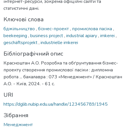
інтернет-ресурси, зокрема офіційні сайти та
статистичні дані.
Ключові слова
бджільництво
,
бізнес-проект
,
промислова пасіка
,
beekeeping
,
business project
,
industrial apiary
,
imkerei
,
geschäftsprojekt
,
industrielle imkerei
Бібліографічний опис
Красноштан А.О. Розробка та обґрунтування бізнес-
проекту створення промислової пасіки : дипломна
робота ... бакалавра : 073 «Менеджмент» / Красноштан
А.О. - Київ, 2024. - 61 с.
URI
https://dglib.nubip.edu.ua/handle/123456789/1945
Зібрання
Менеджмент