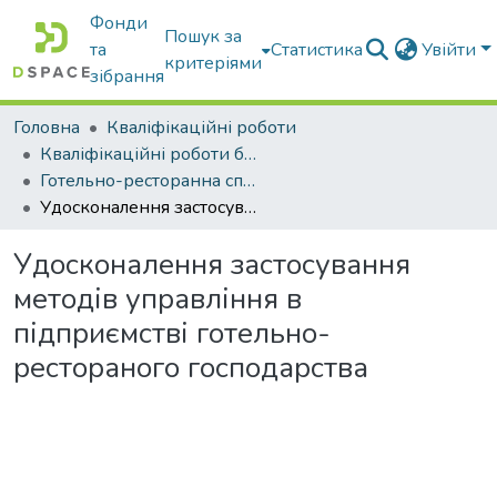
Фонди
Пошук за
та
Статистика
Увійти
критеріями
зібрання
Головна
Кваліфікаційні роботи
Кваліфікаційні роботи бакалаврів
Готельно-ресторанна справа
Удосконалення застосування методів управління в підприємстві готельно-рестораного господарства
Удосконалення застосування
методів управління в
підприємстві готельно-
рестораного господарства