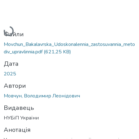
Вантажиться...
Файли
Movchun_Bakalavrska_Udoskonalennia_zastosuvannia_meto
div_upravlinnia.pdf
(621,25 KB)
Дата
2025
Автори
Мовчун, Володимир Леонідович
Видавець
НУБіП України
Анотація