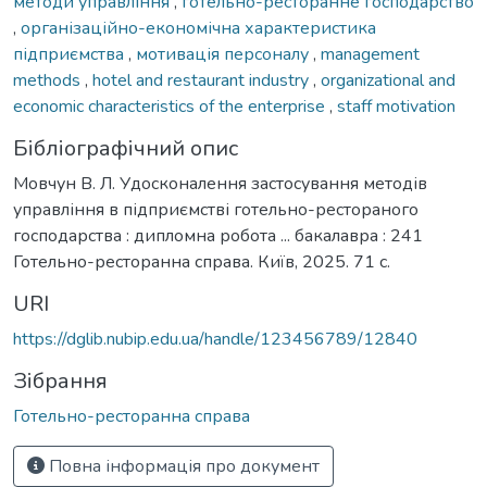
методи управління
,
готельно-ресторанне господарство
,
організаційно-економічна характеристика
підприємства
,
мотивація персоналу
,
management
methods
,
hotel and restaurant industry
,
organizational and
economic characteristics of the enterprise
,
staff motivation
Бібліографічний опис
Мовчун В. Л. Удосконалення застосування методів
управління в підприємстві готельно-рестораного
господарства : дипломна робота ... бакалавра : 241
Готельно-ресторанна справа. Київ, 2025. 71 с.
URI
https://dglib.nubip.edu.ua/handle/123456789/12840
Зібрання
Готельно-ресторанна справа
Повна інформація про документ