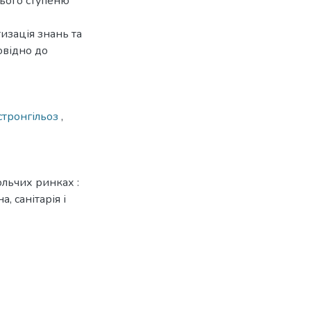
нього ступеню
изація знань та
овідно до
стронгільоз
,
ольчих ринках :
, санітарія і