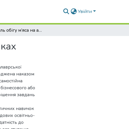
Увійти
Контроль обігу м’яса на агропродовольчих ринках
нках
алаврської
ерджена наказом
самостійна
 бізнесового або
рішення завдань
ктичних навичок
адових освітньо-
датність до