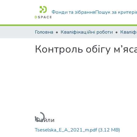
Фонди та зібрання
Пошук за критері
Головна
Кваліфікаційні роботи
Контроль обігу м’я
Вантажиться...
Файли
Tseselska_E_A_2021_m.pdf
(3,12 MB)