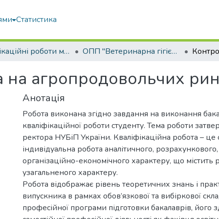
ями
Статистика
Кваліфікаційні роботи магістрів
ОПП "Ветеринарна гігієна, санітарія і експертиза"
са на агропродовольчих ри
Анотація
Робота виконана згідно завдання на виконання бак
кваліфікаційної роботи студенту. Тема роботи затв
ректора НУБіП України. Кваліфікаційна робота – це 
індивідуальна робота аналітичного, розрахункового,
організаційно-економічного характеру, що містить 
узагальненого характеру.
Робота відображає рівень теоретичних знань і пра
випускника в рамках обов’язкової та вибіркової скл
професійної програми підготовки бакалаврів, його з