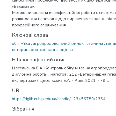
самостійної професійної діяльності як фахівця освіт
«Бакалавр».
Метою виконання кваліфікаційної роботи є системат
розширення навичок щодо вирішення завдань відп
професійного спрямування.
Ключові слова
обіг м’яса
,
агропродовольчий ринок
,
свинина
,
мета
ветеринарно-санітарна оцінка
Бібліографічний опис
Цесельська Е.А. Контроль обігу м’яса на агропродов
дипломна робота ... магістра : 212 «Ветеринарна гігієна
експертиза» / Цесельська Е.А. - Київ, 2021. - 78 с.
URI
https://dglib.nubip.edu.ua/handle/123456789/2364
Зібрання