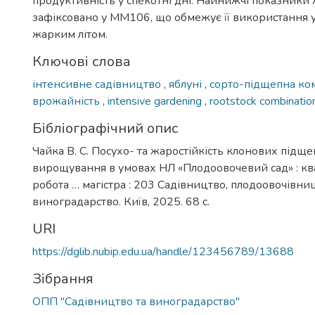
продуктивність у спекотні дні. Найнижчі показники 
зафіксовано у ММ106, що обмежує її використання у 
жарким літом.
Ключові слова
інтенсивне садівництво
,
яблуні
,
сорто-підщепна ко
врожайність
,
intensive gardening
,
rootstock combinati
Бібліографічний опис
Чайка В. С. Посухо- та жаростійкість клонових підщеп
вирощування в умовах НЛ «Плодоовочевий сад» : кв
робота … магістра : 203 Садівництво, плодоовочівни
виноградарство. Київ, 2025. 68 с.
URI
https://dglib.nubip.edu.ua/handle/123456789/13688
Зібрання
ОПП "Садівництво та виноградарство"