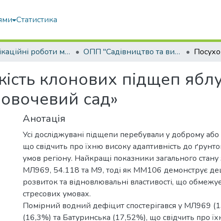
ями
Статистика
Кваліфікаційні роботи магістрів
ОПП "Садівництво та виноградарство"
йкість клонових підщеп ябл
овочевий сад»
Анотація
Усі досліджувані підщепи перебували у доброму або 
що свідчить про їхню високу адаптивність до ґрунт
умов регіону. Найкращі показники загального стану 
МЛ969, 54.118 та М9, тоді як ММ106 демонструє д
розвиток та відновлювальні властивості, що обмежує
стресових умовах.
Помірний водний дефіцит спостерігався у МЛ969 (1
(16,3%) та Батуринська (17,52%), що свідчить про їх