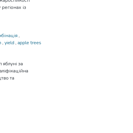
жаростійкості
регіонах із
мбінація
,
on
,
yield
,
apple trees
 яблуні за
аліфікаційна
цтво та