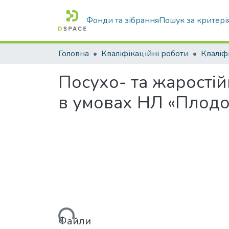
Фонди та зібрання
Пошук за критері
Головна
Кваліфікаційні роботи
Посухо- та жарості
в умовах НЛ «Плодо
Вантажиться...
Файли