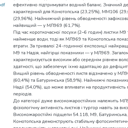
pdf
ефективно підтримувати водний баланс. Значний д
характерний для Конотопська (23,25%), ММ106 (29,
(29,96%). Найнижчий рівень обводненості зафіксован
найвищий — у МЛ969 (61,7%).
Під час короткочасної посухи (2–6 годин) листки М9
найменше води, тоді як МЛ969 та Конотопська пока
втрати. За тривалої 24-годинної експозиції найкра
М9 та Надія, найгірші показники — у МЛ969. Загалом
характеризується високим або середнім рівнем вол
здатності, що забезпечує їхню адаптацію до дефіцит
Вищий рівень обводненості листя відзначено у МЛ9
(60,4%) та Батуринська (58,9%). Найнижчі показники
Надії (54,0%), що може впливати на продуктивність 
періодів.
До категорії дуже високожаростійких належить МЛ9
фізіологічну активність листків і тургор навіть за ви
Високожаростійкі підщепи 54.118, М9, Батуринська, 
Конотопська демонструють стабільну фотосинтетичну