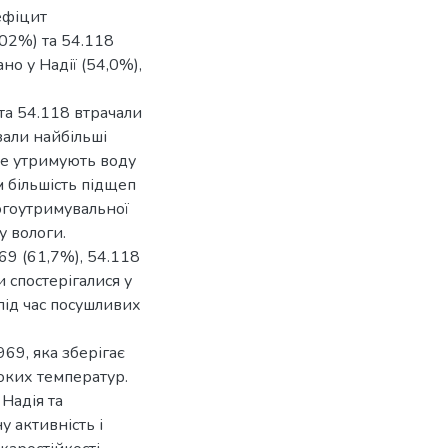
ефіцит
02%) та 54.118
о у Надії (54,0%),
 та 54.118 втрачали
зали найбільші
ще утримують воду
 більшість підщеп
огоутримувальної
у вологи.
69 (61,7%), 54.118
 спостерігалися у
під час посушливих
69, яка зберігає
соких температур.
Надія та
 активність і