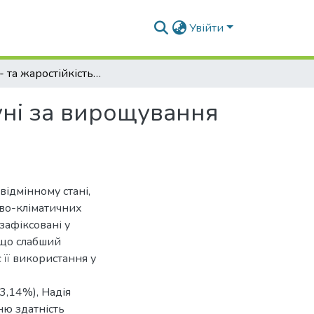
Увійти
Посухо- та жаростійкість клонових підщеп яблуні за вирощування в умовах НЛ «Плодоовочевий сад»
уні за вирощування
відмінному стані,
ово-кліматичних
зафіксовані у
ещо слабший
 її використання у
3,14%), Надія
ню здатність