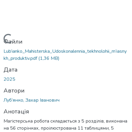
Вантажиться...
Файли
Lub’ianko_Mahisterska_Udoskonalennia_tekhnolohii_m’iasny
kh_produktiv.pdf
(1,36 MB)
Дата
2025
Автори
Луб’янко, Захар Іванович
Анотація
Магістерська робота складається з 5 розділів, виконана
на 56 сторінках, проілюстрована 11 таблицями, 5