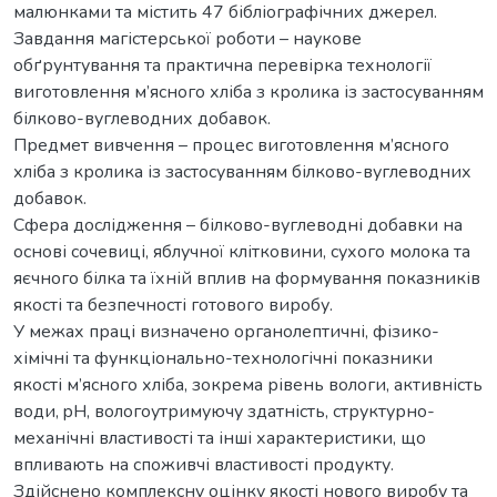
малюнками та містить 47 бібліографічних джерел.
Завдання магістерської роботи – наукове
обґрунтування та практична перевірка технології
виготовлення м’ясного хліба з кролика із застосуванням
білково-вуглеводних добавок.
Предмет вивчення – процес виготовлення м’ясного
хліба з кролика із застосуванням білково-вуглеводних
добавок.
Сфера дослідження – білково-вуглеводні добавки на
основі сочевиці, яблучної клітковини, сухого молока та
яєчного білка та їхній вплив на формування показників
якості та безпечності готового виробу.
У межах праці визначено органолептичні, фізико-
хімічні та функціонально-технологічні показники
якості м’ясного хліба, зокрема рівень вологи, активність
води, pH, вологоутримуючу здатність, структурно-
механічні властивості та інші характеристики, що
впливають на споживчі властивості продукту.
Здійснено комплексну оцінку якості нового виробу та