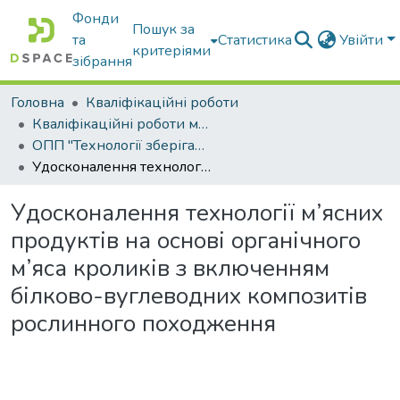
Фонди
Пошук за
та
Статистика
Увійти
критеріями
зібрання
Головна
Кваліфікаційні роботи
Кваліфікаційні роботи магістрів
ОПП "Технології зберігання, консервування та переробки м’яса"
Удосконалення технології м’ясних продуктів на основі органічного м’яса кроликів з включенням білково-вуглеводних композитів рослинного походження
Удосконалення технології м’ясних
продуктів на основі органічного
м’яса кроликів з включенням
білково-вуглеводних композитів
рослинного походження