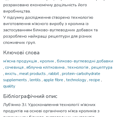
розраховано економічну доцільність його
виробництва.
У підсумку дослідження створено технологію
виготовлення м’ясного виробу з кролика із
застосуванням білково-вуглеводних добавок та
розроблено найкращі рецептури для різних
споживчих груп.
Ключові слова
м’ясна продукція
,
кролик
,
білково-вуглеводні добавки
,
сочевиця
,
яблучна клітковина
,
технологія
,
рецептура
,
якість
,
meat products
,
rabbit
,
protein-carbohydrate
supplements
,
lentils
,
apple fibre
,
technology
,
recipe
,
quality
Бібліографічний опис
Луб’янко З.І. Удосконалення технології м’ясних
продуктів на основі органічного м’яса кроликів з