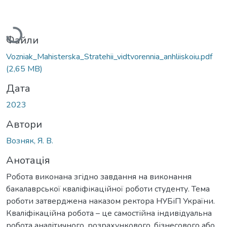
Вантажиться...
Файли
Vozniak_Mahisterska_Stratehii_vidtvorennia_anhliiskoiu.pdf
(2,65 MB)
Дата
2023
Автори
Возняк, Я. В.
Анотація
Робота виконана згідно завдання на виконання
бакалаврської кваліфікаційної роботи студенту. Тема
роботи затверджена наказом ректора НУБіП України.
Кваліфікаційна робота – це самостійна індивідуальна
робота аналітичного, розрахункового, бізнесового або