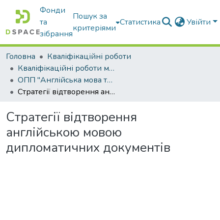
Фонди
Пошук за
та
Статистика
Увійти
критеріями
зібрання
Головна
Кваліфікаційні роботи
Кваліфікаційні роботи магістрів
ОПП "Англійська мова та друга іноземна мова"
Стратегії відтворення англійською мовою дипломатичних документів
Стратегії відтворення
англійською мовою
дипломатичних документів