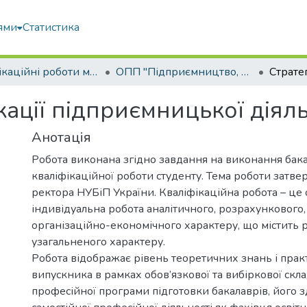
ями
Статистика
Кваліфікаційні роботи магістрів
ОПП "Підприємництво, торгівля та біржова діяльність"
кації підприємницької діяль
Анотація
Робота виконана згідно завдання на виконання бак
кваліфікаційної роботи студенту. Тема роботи затв
ректора НУБіП України. Кваліфікаційна робота – це 
індивідуальна робота аналітичного, розрахункового,
організаційно-економічного характеру, що містить 
узагальненого характеру.
Робота відображає рівень теоретичних знань і пра
випускника в рамках обов’язкової та вибіркової скл
професійної програми підготовки бакалаврів, його з