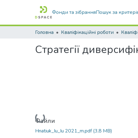
Фонди та зібрання
Пошук за критері
Головна
Кваліфікаційні роботи
Стратегії диверсифі
Вантажиться...
Файли
Hnatiuk_Iu_Iu 2021_m.pdf
(3,8 MB)