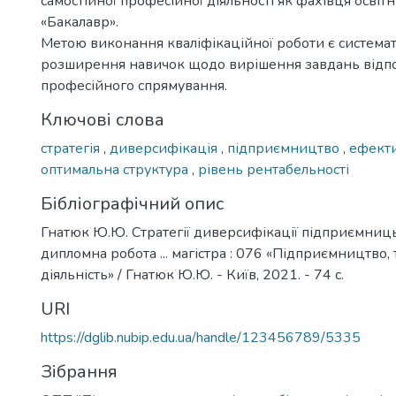
самостійної професійної діяльності як фахівця освіт
«Бакалавр».
Метою виконання кваліфікаційної роботи є системат
розширення навичок щодо вирішення завдань відп
професійного спрямування.
Ключові слова
стратегія
,
диверсифікація
,
підприємництво
,
ефект
оптимальна структура
,
рівень рентабельності
Бібліографічний опис
Гнатюк Ю.Ю. Стратегії диверсифікації підприємницьк
дипломна робота ... магістра : 076 «Підприємництво, 
діяльність» / Гнатюк Ю.Ю. - Київ, 2021. - 74 с.
URI
https://dglib.nubip.edu.ua/handle/123456789/5335
Зібрання