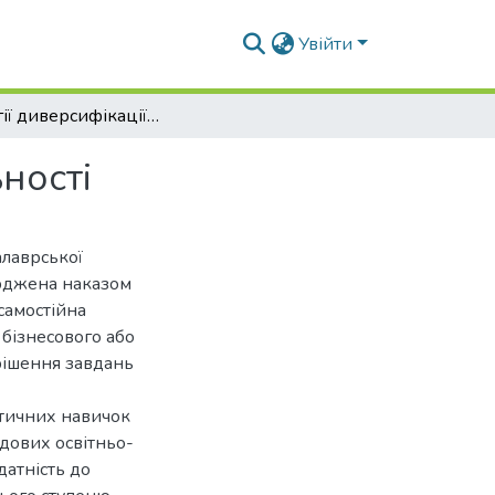
Увійти
Стратегії диверсифікації підприємницької діяльності
ності
алаврської
ерджена наказом
самостійна
 бізнесового або
рішення завдань
ктичних навичок
адових освітньо-
датність до