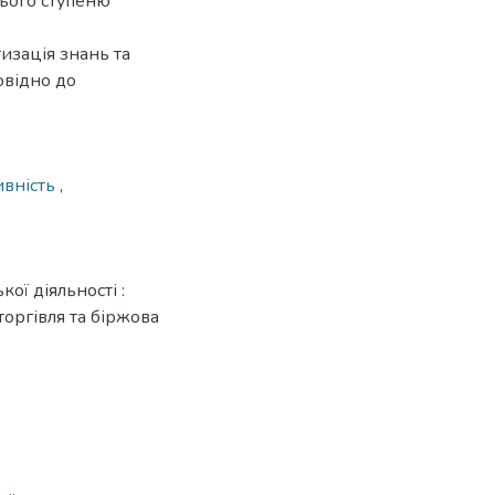
нього ступеню
изація знань та
овідно до
ивність
,
ої діяльності :
торгівля та біржова