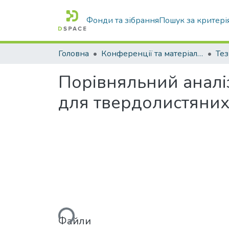
Фонди та зібрання
Пошук за критері
Головна
Конференції та матеріали конференцій
Тез
Порівняльний аналі
для твердолистяних
Вантажиться...
Файли