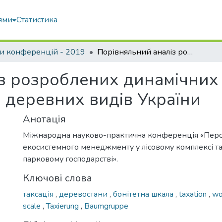
ями
Статистика
и конференцій - 2019
Порівняльний аналіз розроблених динамічних бонітетних шкал для твердолистяних деревних видів України
з розроблених динамічних
 деревних видів України
Анотація
Міжнародна науково-практична конференція «Перс
екосистемного менеджменту у лісовому комплексі та
парковому господарстві».
Ключові слова
таксація
,
деревостани
,
бонітетна шкала
,
taxation
,
wo
scale
,
Taxierung
,
Baumgruppe