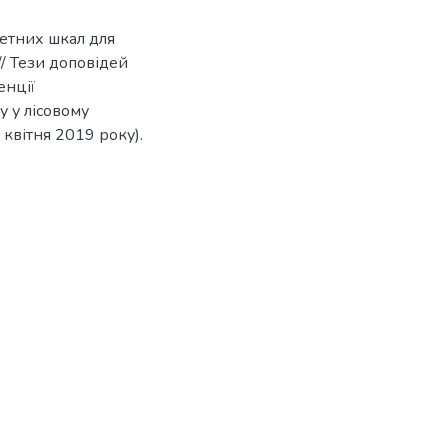
етних шкал для
// Тези доповідей
енції
 у лісовому
 квітня 2019 року).