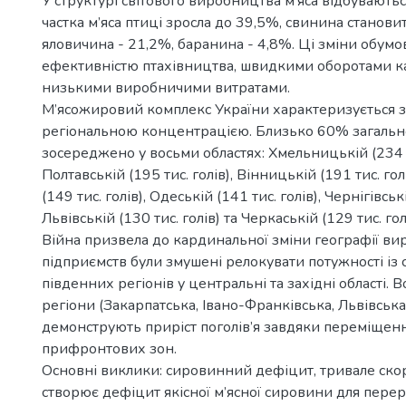
У структурі світового виробництва м’яса відбуваютьс
частка м’яса птиці зросла до 39,5%, свинина станови
яловичина - 21,2%, баранина - 4,8%. Ці зміни обум
ефективністю птахівництва, швидкими оборотами ка
низькими виробничими витратами.
М’ясожировий комплекс України характеризується 
регіональною концентрацією. Близько 60% загально
зосереджено у восьми областях: Хмельницькій (234 ти
Полтавській (195 тис. голів), Вінницькій (191 тис. гол
(149 тис. голів), Одеській (141 тис. голів), Чернігівські
Львівській (130 тис. голів) та Черкаській (129 тис. гол
Війна призвела до кардинальної зміни географії ви
підприємств були змушені релокувати потужності із 
південних регіонів у центральні та західні області. 
регіони (Закарпатська, Івано-Франківська, Львівська 
демонструють приріст поголів’я завдяки переміщен
прифронтових зон.
Основні виклики: сировинний дефіцит, тривале скор
створює дефіцит якісної м’ясної сировини для пере