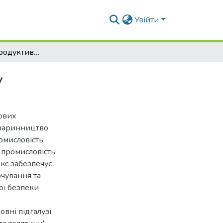
Увійти
Проект МЖК продуктивністю 34 т м’яса за зміну
у
ових
тваринництво
омисловість
 промисловість
кс забезпечує
чування та
ої безпеки
вні підгалузі