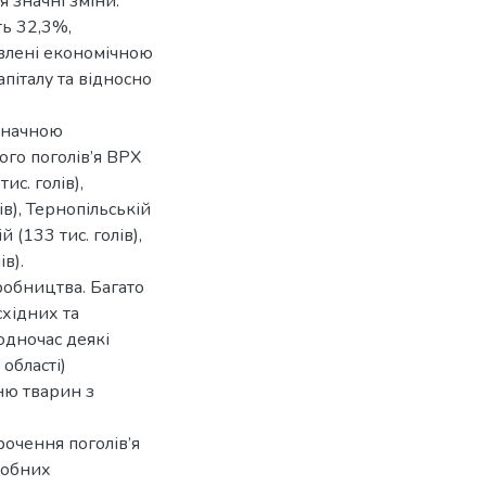
я значні зміни:
ть 32,3%,
овлені економічною
піталу та відносно
значною
го поголів’я ВРХ
с. голів),
ів), Тернопільській
й (133 тис. голів),
ів).
робництва. Багато
східних та
Водночас деякі
області)
ню тварин з
очення поголів’я
робних