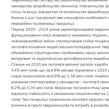
тваринництва: скотарство (виробництво яловичини т
свинарство (виробництво свинини), птахівництво (
птиці та яєць), вівчарство та козівництво (виробниц
Кожна з цих підгалузей має специфічні особливості
переробки та реалізації продукції.
Період 2020 - 2024 років характеризувався кардин
функціонуванні м’ясо жирового комплексу України. 
повномасштабної війни спостерігалася стійка тенден
поголів’я основних видів сільськогосподарських тва
обумовлено структурними проблемами галузі, вис
витратами та недостатньою рентабельністю виробн
Станом на 2020 рік поголів’я великої рогатої худоби
3,45 млн голів, що на 6,8% менше порівняно з 2019 
корів скоротилося на 6,5% до 1,78 млн голів. Аналог
динаміка спостерігалася у свинарстві – поголів’я св
6,2% до 5,76 млн голів. Водночас поголів’я птиці де
відносну стабільність з незначним скороченням на 
голів. Такі тенденції скорочення поголів’я свідчать п
виклики в галузі тваринництва та потребу в розроб