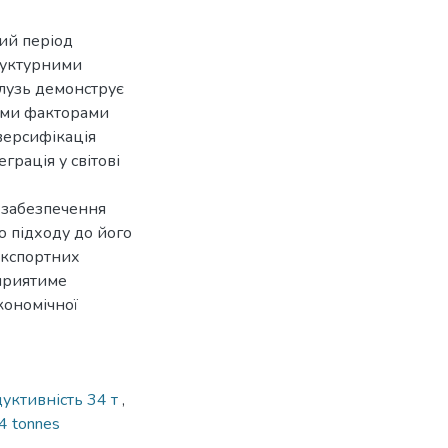
ий період
руктурними
алузь демонструє
вими факторами
версифікація
рація у світові
 забезпечення
о підходу до його
 експортних
сприятиме
кономічної
уктивність 34 т
,
34 tonnes