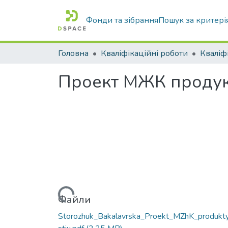
Фонди та зібрання
Пошук за критері
Головна
Кваліфікаційні роботи
Проект МЖК продукти
Вантажиться...
Файли
Storozhuk_Bakalavrska_Proekt_MZhK_produkty