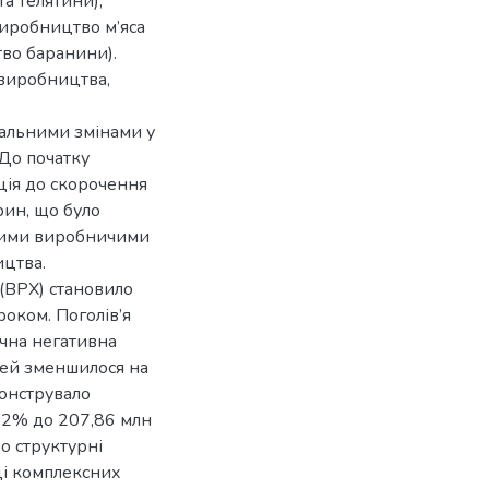
а телятини),
виробництво м’яса
тво баранини).
 виробництва,
альними змінами у
До початку
ція до скорочення
рин, що було
окими виробничими
ицтва.
 (ВРХ) становило
роком. Поголів’я
ічна негативна
иней зменшилося на
монструвало
1,2% до 207,86 млн
ро структурні
ці комплексних