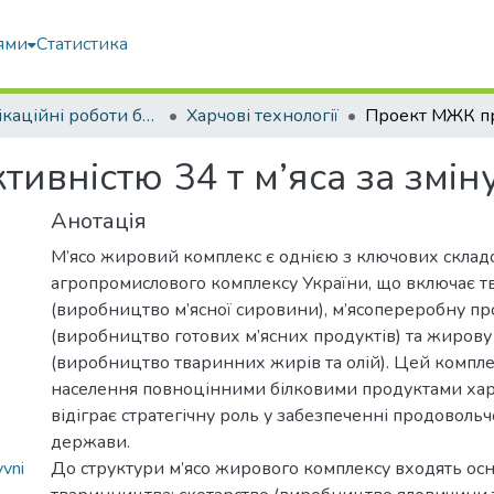
ями
Статистика
Кваліфікаційні роботи бакалаврів
Харчові технології
вністю 34 т м’яса за змін
Анотація
М’ясо жировий комплекс є однією з ключових склад
агропромислового комплексу України, що включає 
(виробництво м’ясної сировини), м’ясопереробну пр
(виробництво готових м’ясних продуктів) та жирову
(виробництво тваринних жирів та олій). Цей компле
населення повноцінними білковими продуктами хар
відіграє стратегічну роль у забезпеченні продовольч
держави.
vni
До структури м’ясо жирового комплексу входять осно