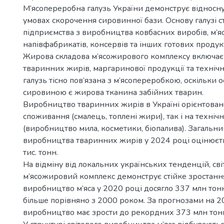
М’ясопереробна галузь України демонструє відносну с
умовах скорочення сировинної бази. Основу галузі с
підприємства з виробництва ковбасних виробів, м’я
напівфабрикатів, консервів та інших готових продукт
Жирова складова м’ясожирового комплексу включа
тваринних жирів, маргаринової продукції та техніч
галузь тісно пов’язана з м’ясопереробкою, оскільки
сировиною є жирова тканина забійних тварин.
Виробництво тваринних жирів в Україні орієнтован
споживання (смалець, топлені жири), так і на техніч
(виробництво мила, косметики, біопалива). Загальни
виробництва тваринних жирів у 2024 році оцінюєтьс
тис. тонн.
На відміну від локальних українських тенденцій, св
м’ясожировий комплекс демонструє стійке зростання
виробництво м’яса у 2020 році досягло 337 млн тон
більше порівняно з 2000 роком. За прогнозами на 20
виробництво має зрости до рекордних 373 млн тон