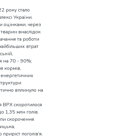
2 року стало
лексі України.
ми оцінками, через
я тварин внаслідок
тачання та роботи
найбільших втрат
ській,
я на 70 - 90%;
я кормів,
; енергетичних
структури
итично вплинуло на
’я ВРХ скоротилося
о 1,35 млн голів.
емпи скорочення
ницька,
 приріст поголів’я.