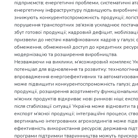
підприємств; енергетичні проблеми, систематичні ат
енергетичну інфраструктуру підвищують виробничі 
знижують конкурентоспроможність продукції; логіс
порушення транспортних зв’язків ускладнює постач
збут готової продукції; кадровий дефіцит, мобілізаці
призвели до нестачі кваліфікованих кадрів у галузі; 
обмеження, обмежений доступ до кредитних ресурс
модернізацію та розширення виробництва.
Незважаючи на виклики, м’ясожировий комплекс Ук
потенціал для відновлення та розвитку: технологічна
впровадження енергоефективних та автоматизован
може підвищити конкурентоспроможність галузі; д
продукції, розширення асортименту функціональних
м’ясних продуктів відкриває нові ринкові ніші; експ
після стабілізації ситуації Україна може відновити т
експорт м’ясної продукції; інтеграційні процеси, ст
вертикально інтегрованих агрохолдингів може під
ефективність використання ресурсів; державна підт
програми підтримки тваринництва можуть прискор