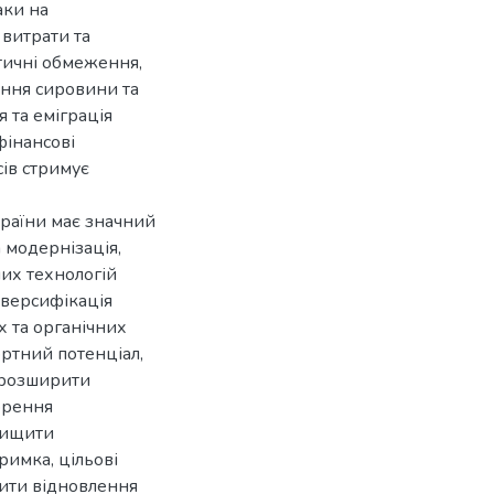
аки на
витрати та
тичні обмеження,
ання сировини та
я та еміграція
фінансові
ів стримує
раїни має значний
 модернізація,
их технологій
иверсифікація
 та органічних
ортний потенціал,
а розширити
ворення
вищити
римка, цільові
ити відновлення