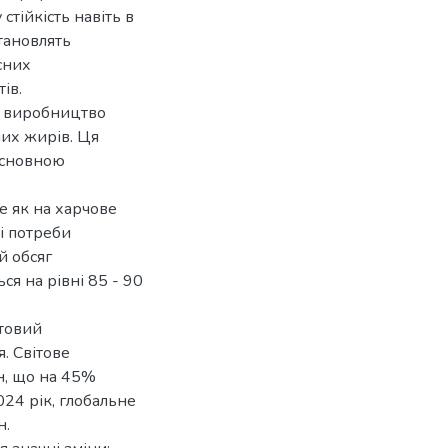
тійкість навіть в
тановлять
сних
ів.
є виробництво
них жирів. Ця
 основною
е як на харчове
ні потреби
й обсяг
я на рівні 85 - 90
ітовий
. Світове
н, що на 45%
24 рік, глобальне
н.