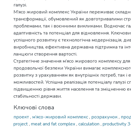
галузі.
М’ясо жировий комплекс України переживає складн
трансформації, обумовлений як довготривалими ст
проблемами, так і воєнними викликами. Водночас г
адаптивність та потенціал для відновлення. Ключо
успішного розвитку є технологічна модернізація, ди
виробництва, ефективна державна підтримка та інтег
ланцюги створення вартості.
Стратегічне значення м’ясо жирового комплексу для
продовольчої безпеки України вимагає комплексног
розвитку з урахуванням як внутрішніх потреб, так і
можливостей. Успішна реалізація потенціалу галузі 
підвищенню рівня життя населення та зміцненню е
стабільності держави.
Ключові слова
проект
,
м’ясо-жировий комплекс
,
розрахунок
,
прод
project
,
meat and fat complex
,
calculation
,
productivity 