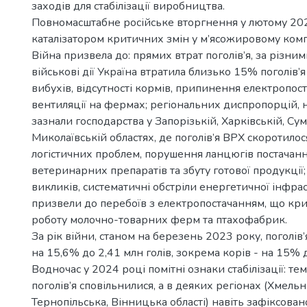
заходів для стабілізації виробництва.
Повномасштабне російське вторгнення у лютому 202
каталізатором критичних змін у м’ясожировому комп
Війна призвела до: прямих втрат поголів’я, за різни
військові дії Україна втратила близько 15% поголів’
вибухів, відсутності кормів, припинення електропос
вентиляції на фермах; регіональних диспропорцій, 
зазнали господарства у Запорізькій, Харківській, Сум
Миколаївській областях, де поголів’я ВРХ скоротилос
логістичних проблем, порушення ланцюгів постачанн
ветеринарних препаратів та збуту готової продукції
викликів, систематичні обстріли енергетичної інфра
призвели до перебоїв з електропостачанням, що кр
роботу молочно-товарних ферм та птахофабрик.
За рік війни, станом на березень 2023 року, поголів
на 15,6% до 2,41 млн голів, зокрема корів - на 15% д
Водночас у 2024 році помітні ознаки стабілізації: т
поголів’я сповільнилися, а в деяких регіонах (Хмель
Тернопільська, Вінницька області) навіть зафіксовано