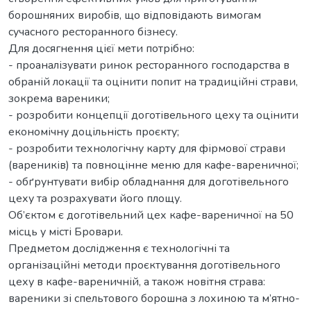
борошняних виробів, що відповідають вимогам
сучасного ресторанного бізнесу.
Для досягнення цієї мети потрібно:
- проаналізувати ринок ресторанного господарства в
обраній локації та оцінити попит на традиційні страви,
зокрема вареники;
- розробити концепції доготівельного цеху та оцінити
економічну доцільність проєкту;
- розробити технологічну карту для фірмової страви
(вареників) та повноцінне меню для кафе-вареничної;
- обґрунтувати вибір обладнання для доготівельного
цеху та розрахувати його площу.
Об’єктом є доготівельний цех кафе-вареничної на 50
місць у місті Бровари.
Предметом дослідження є технологічні та
організаційні методи проєктування доготівельного
цеху в кафе-вареничній, а також новітня страва:
вареники зі спельтового борошна з лохиною та м’ятно-