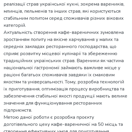
реалізації страв української кухні, зокрема вареників,
млинців, пельменів та інших страв, які користуються
стабільним попитом серед споживачів різних вікових
категорій.
Актуальність створення кафе-вареничних зумовлена
зростанням попиту на якісне харчування у малих та
середніх закладах ресторанного господарства, що
сприяє розвитку місцевої кулінарії та збереженню
традиційних українських страв. Вареники як частина
національної гастрономії займають важливе місце у
раціоні багатьох споживачів завдяки їх смаковим
якостям та універсальності. Тому, розробка технологій
їх приготування, оптимізація процесу виробництва та
забезпечення стабільної якості продукції мають велике
значення для функціонування ресторанних
підприємств.
Метою даної роботи є розробка проєкту
доготівельного цеху кафе-вареничної на 50 місць та
створення ефективних умов для приготування