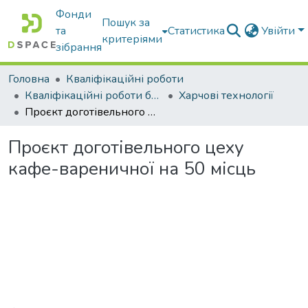
Фонди
Пошук за
та
Статистика
Увійти
критеріями
зібрання
Головна
Кваліфікаційні роботи
Кваліфікаційні роботи бакалаврів
Харчові технології
Проєкт доготівельного цеху кафе-вареничної на 50 місць
Проєкт доготівельного цеху
кафе-вареничної на 50 місць