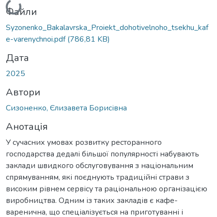
Вантажиться...
Файли
Syzonenko_Bakalavrska_Proiekt_dohotivelnoho_tsekhu_kaf
e-varenychnoi.pdf
(786,81 KB)
Дата
2025
Автори
Сизоненко, Єлизавета Борисівна
Анотація
У сучасних умовах розвитку ресторанного
господарства дедалі більшої популярності набувають
заклади швидкого обслуговування з національним
спрямуванням, які поєднують традиційні страви з
високим рівнем сервісу та раціональною організацією
виробництва. Одним із таких закладів є кафе-
варенична, що спеціалізується на приготуванні і