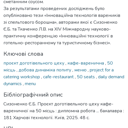
сметанним соусом.
За результатами проведених досліджень було
опубліковано тези «Інноваційна технологія вареників
зі спельтового борошна», авторами якої є Сизоненко
Є.Б. та Ткаченко Л.В. на ХІV Міжнародну науково-
практичну конференцію «Інноваційні технології в
готельно-ресторанному та туристичному бізнесі».
Ключові слова
проєкт доготівельного цеху
,
кафе-варенична
,
50
місць
,
добова динаміка попиту
,
меню
,
project for a
catering workshop
,
cafe-restaurant
,
50 seats
,
daily demand
dynamics
,
menu
Бібліографічний опис
Сизоненко Є.Б. Проєкт доготівельного цеху кафе-
вареничної на 50 місць : дипломна робота ... бакалавра :
181 Харчові технології. Київ, 2025. 48 с.