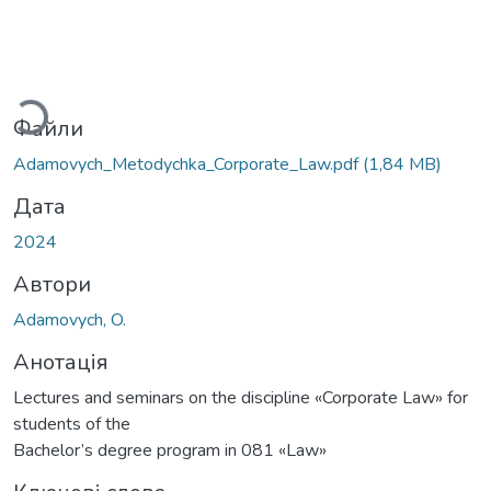
ться...
Файли
Adamovych_Metodychka_Corporate_Law.pdf
(1,84 MB)
Дата
2024
Автори
Adamovych, O.
Анотація
Lectures and seminars on the discipline «Corporate Law» for
students of the
Bachelor’s degree program in 081 «Law»