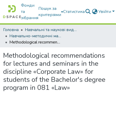
Фонди
Пошук за
та
Статистика
Увійти
критеріями
зібрання
Головна
Навчальні та наукові видання
Навчально-методичні матеріали
Methodological recommendations for lectures and seminars in the discipline «Corporate Law» for students of the Bachelor's degree program in 081 «Law»
Methodological recommendations
for lectures and seminars in the
discipline «Corporate Law» for
students of the Bachelor's degree
program in 081 «Law»