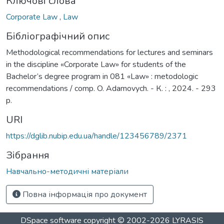
Ключові слова
Corporate Law
,
Law
Бібліографічний опис
Methodological recommendations for lectures and seminars
in the discipline «Corporate Law» for students of the
Bachelor’s degree program in 081 «Law» : metodologic
recommendations / comp. O. Adamovych. - К. : , 2024. - 293
p.
URI
https://dglib.nubip.edu.ua/handle/123456789/2371
Зібрання
Навчально-методичні матеріали
Повна інформація про документ
DSpace software
copyright © 2002-2026
LYRASIS