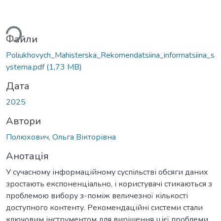
антажиться...
Файли
Poliukhovych_Mahisterska_Rekomendatsiina_informatsiina_s
ystema.pdf
(1,73 MB)
Дата
2025
Автори
Полюхович, Ольга Вікторівна
Анотація
У сучасному інформаційному суспільстві обсяги даних
зростають експоненціально, і користувачі стикаються з
проблемою вибору з-поміж величезної кількості
доступного контенту. Рекомендаційні системи стали
ключовим інструментом для вирішення цієї проблеми,