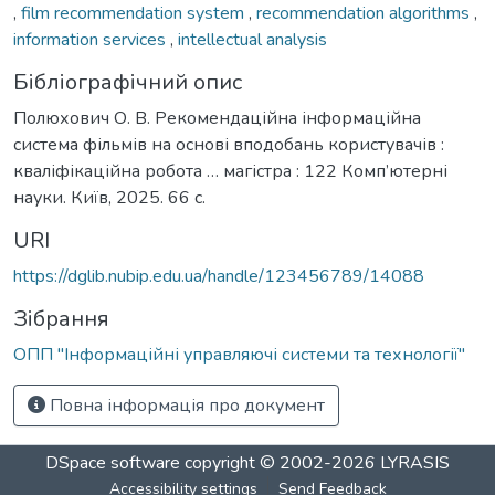
,
film recommendation system
,
recommendation algorithms
,
information services
,
intellectual analysis
Бібліографічний опис
Полюхович О. В. Рекомендаційна інформаційна
система фільмів на основі вподобань користувачів :
кваліфікаційна робота … магістра : 122 Комп’ютерні
науки. Київ, 2025. 66 с.
URI
https://dglib.nubip.edu.ua/handle/123456789/14088
Зібрання
ОПП "Інформаційні управляючі системи та технології"
Повна інформація про документ
DSpace software
copyright © 2002-2026
LYRASIS
Accessibility settings
Send Feedback