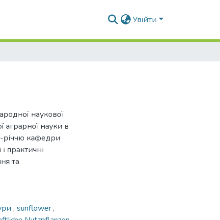
Увійти
народної наукової
ї аграрної науки в
25-річчю кафедри
 і практичні
ня та
тури
,
sunflower
,