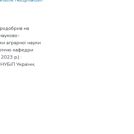
aftliche Nutzpflanzen
ікродобрив на
науково-
ки аграрної науки
5-річчю кафедри
2023 р.) :
 : НУБіП України,