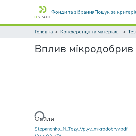
Фонди та зібрання
Пошук за критері
Головна
Конференції та матеріали конференцій
Тез
Вплив мікродобрив 
Вантажиться...
Файли
Stepanenko_N_Tezy_Vplyv_mikrodobryv.pdf