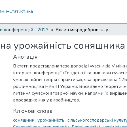
ями
Статистика
и конференцій - 2023
Вплив мікродобрив на урожайність соняшника
на урожайність соняшника
Анотація
В статті представлена теза доповіді учасників V між
інтернет-конференції «Тенденції та виклики сучасно
умовах війни: теорія і практика», яка присвячена 1
рослинництва НУБІП України. Висвітлено теоретичні
питання сучасної аграрної науки, напрями їх вирішен
впровадження у виробництво.
Ключові слова
соняшник
,
урожайність
,
сільськогосподарські куль