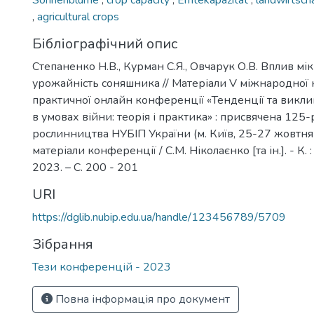
Sonnenblume
,
crop capacity
,
Erntekapazität
,
landwirtsch
,
agricultural crops
Бібліографічний опис
Степаненко Н.В., Курман С.Я., Овчарук О.В. Вплив м
урожайність соняшника // Матеріали V міжнародної 
практичної онлайн конференції «Тенденції та викли
в умовах війни: теорія і практика» : присвячена 12
рослинництва НУБІП України (м. Київ, 25-27 жовтня 
матеріали конференції / С.М. Ніколаєнко [та ін.]. - К.
2023. – С. 200 - 201
URI
https://dglib.nubip.edu.ua/handle/123456789/5709
Зібрання
Тези конференцій - 2023
Повна інформація про документ